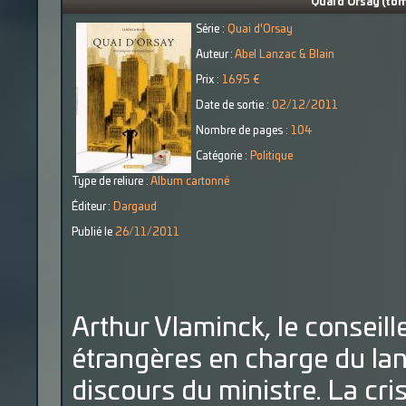
Quai d'Orsay (to
Série :
Quai d'Orsay
Auteur :
Abel Lanzac & Blain
Prix :
16.95 €
Date de sortie :
02/12/2011
Nombre de pages :
104
Catégorie :
Politique
Type de reliure :
Album cartonné
Éditeur :
Dargaud
Publié le
26/11/2011
Arthur Vlaminck, le conseill
étrangères en charge du la
discours du ministre. La cr