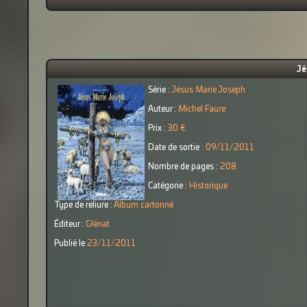
Jé
Série :
Jésus Marie Joseph
Auteur :
Michel Faure
Prix :
30 €
Date de sortie :
09/11/2011
Nombre de pages :
208
Catégorie :
Historique
Type de reliure :
Album cartonné
Éditeur :
Glénat
Publié le
23/11/2011