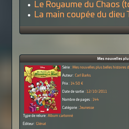
Le Royaume du Chaos (t
La main coupée du dieu T
Mes nouvelles plus
Série :
Mes nouvelles plus belles histoires 
Auteur :
Carl Barks
Prix :
14.50 €
Date de sortie :
12/10/2011
Nombre de pages :
144
Catégorie :
Jeunesse
Type de reliure :
Album cartonné
Éditeur :
Glénat