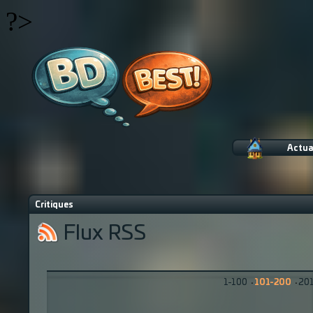
?>
Actua
Critiques
Flux RSS
1-100
·
101-200
·
20