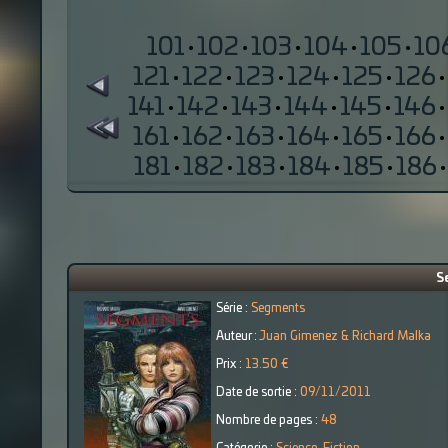
101
·
102
·
103
·
104
·
105
·
10
121
·
122
·
123
·
124
·
125
·
126
·
141
·
142
·
143
·
144
·
145
·
146
·
161
·
162
·
163
·
164
·
165
·
166
·
181
·
182
·
183
·
184
·
185
·
186
·
S
Série :
Segments
Auteur :
Juan Gimenez & Richard Malka
Prix :
13.50 €
Date de sortie :
09/11/2011
Nombre de pages :
48