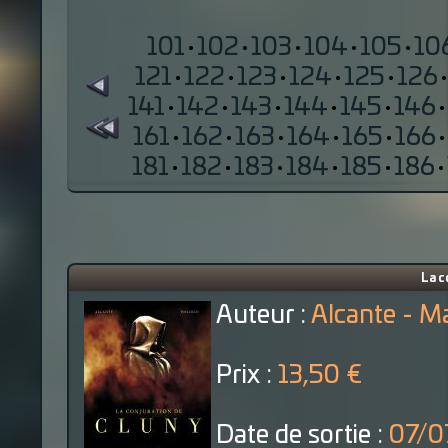
101
·
102
·
103
·
104
·
105
·
10
121
·
122
·
123
·
124
·
125
·
126
·
141
·
142
·
143
·
144
·
145
·
146
·
161
·
162
·
163
·
164
·
165
·
166
·
181
·
182
·
183
·
184
·
185
·
186
·
La c
Auteur :
Alcante - M
Prix :
13,50 €
Date de sortie :
07/0