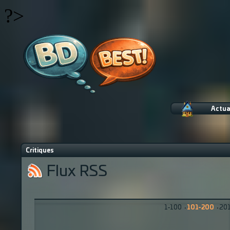
?>
Actua
Critiques
Flux RSS
1-100
·
101-200
·
20