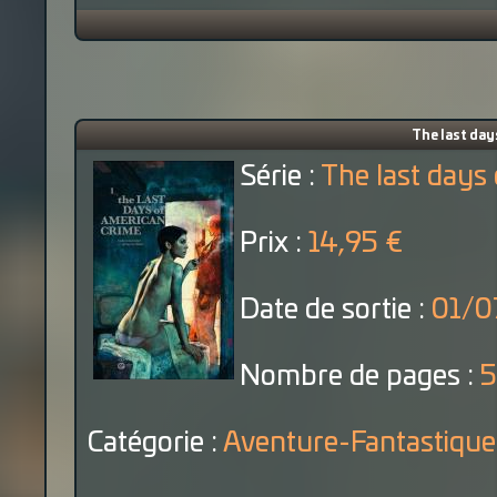
The last day
Série :
The last days
Prix :
14,95 €
Date de sortie :
01/0
Nombre de pages :
5
Catégorie :
Aventure-Fantastique