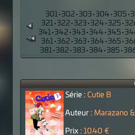
301
·
302
·
303
·
304
·
305
·
321
·
322
·
323
·
324
·
325
·
32
341
·
342
·
343
·
344
·
345
·
34
361
·
362
·
363
·
364
·
365
·
36
381
·
382
·
383
·
384
·
385
·
38
Série :
Cutie B
Auteur :
Marazano & 
Prix :
10.40 €