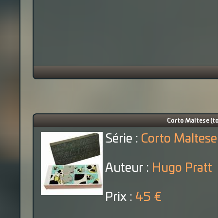
Corto Maltese (to
Série :
Corto Maltese
Auteur :
Hugo Pratt
Prix :
45 €