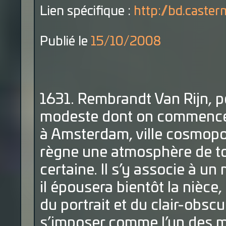
Lien spécifique :
http://bd.caste
Publié le
15/10/2008
1631. Rembrandt Van Rijn, pe
modeste dont on commence à
à Amsterdam, ville cosmopol
règne une atmosphère de to
certaine. Il s’y associe à u
il épousera bientôt la nièce
du portrait et du clair-obsc
s’imposer comme l’un des ma