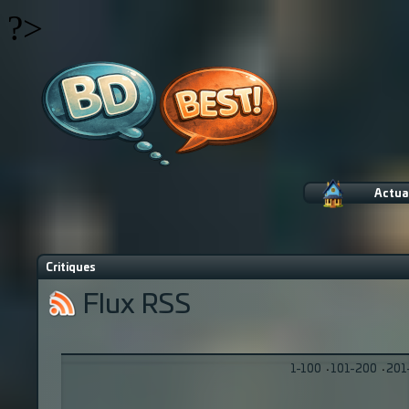
?>
Actua
Critiques
Flux RSS
1-100
·
101-200
·
201