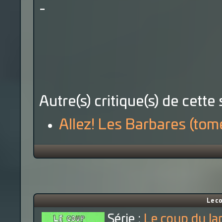
-
Autre(s) critique(s) de cette 
Allez! Les Barbares (tome
Le co
Série :
Le coup du la