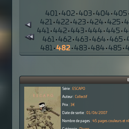
401
·
402
·
403
·
404
·
405
421
·
422
·
423
·
424
·
425
·
4
441
·
442
·
443
·
444
·
445
·
4
461
·
462
·
463
·
464
·
465
·
481
·
482
·
483
·
484
·
485
·
Série :
ESCAPO
Auteur :
Collectif
Prix :
3€
Date de sortie :
01/06/2007
Nombre de pages :
45 pages couleurs et 