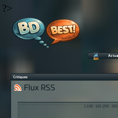
?>
Actua
Critiques
Flux RSS
1-100
·
101-200
·
201