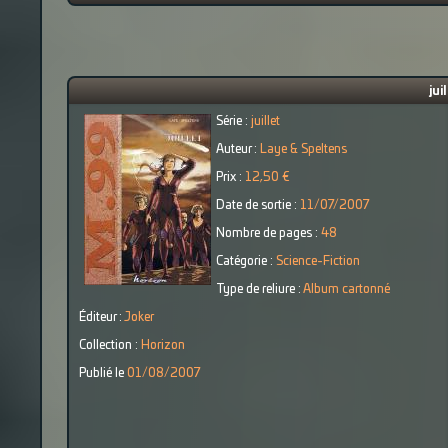
jui
Série :
juillet
Auteur :
Laye & Speltens
Prix :
12,50 €
Date de sortie :
11/07/2007
Nombre de pages :
48
Catégorie :
Science-Fiction
Type de reliure :
Album cartonné
Éditeur :
Joker
Collection :
Horizon
Publié le
01/08/2007