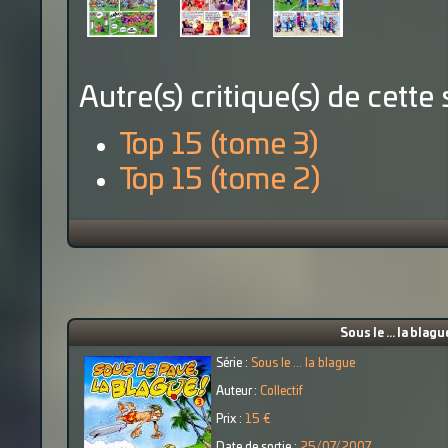
Autre(s) critique(s) de cette 
Top 15 (tome 3)
Top 15 (tome 2)
Sous le ... la blag
Série :
Sous le ... la blague
Auteur :
Collectif
Prix :
15 €
Date de sortie :
25/07/2007