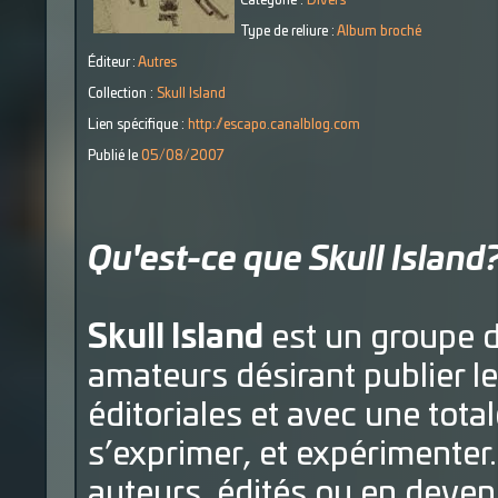
Catégorie :
Divers
Type de reliure :
Album broché
Éditeur :
Autres
Collection :
Skull Island
Lien spécifique :
http://escapo.canalblog.com
Publié le
05/08/2007
Qu'est-ce que Skull Island
Skull Island
est un groupe d
amateurs désirant publier l
éditoriales et avec une tota
s’exprimer, et expérimenter.
auteurs, édités ou en deveni