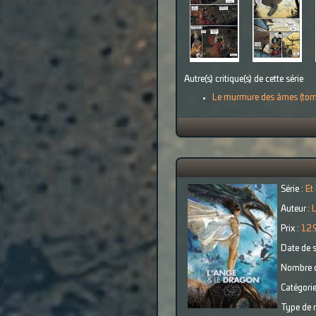
Autre(s) critique(s) de cette série
Le murmure des âmes (tom
Série :
Et
Auteur :
L
Prix :
12.
Date de s
Nombre d
Catégorie
Type de r