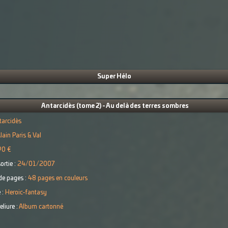
Super Hélo
Antarcidès (tome 2) - Au delà des terres sombres
tarcidès
lain Paris & Val
90 €
ortie :
24/01/2007
e pages :
48 pages en couleurs
 :
Heroic-fantasy
eliure :
Album cartonné