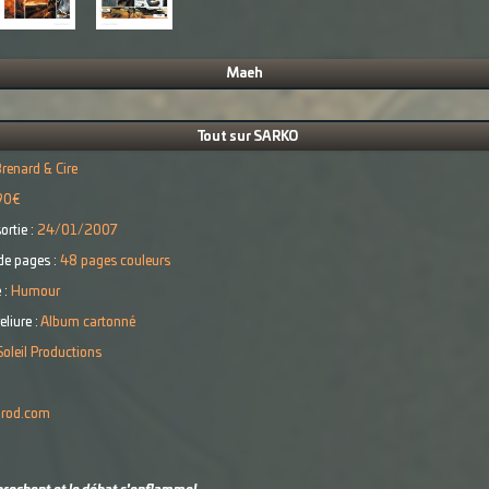
Maeh
Tout sur SARKO
renard & Cire
90€
ortie :
24/01/2007
e pages :
48 pages couleurs
 :
Humour
eliure :
Album cartonné
Soleil Productions
lprod.com