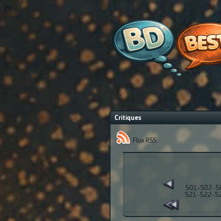
?>
Critiques
Flux RSS
501
·
502
·
5
521
·
522
·
5