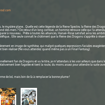
lprod.com
 le mystère plane… Quelle est cette légende de la Reine Spectre, la Reine des Dra
ond des mers ? De retour d’un long combat, un homme retrouve celle qui l’a attendu,
parer à nouveau… Prête à toutes les alliances, Hanaé-Rose satisfait ainsi les ambit
maléfique… Elle seule connaît le châtiment que la Reine des Dragons s’apprête à rés
ièrement en image de synthèse, qui malgré quelques expressions faciales exagérées es
ent bien réaliser (Ne vous attendez quand même pas à un Final Fantasy).
nnellement fan de Dragons et vu le titre, je m'attendais à les voir ailleurs que dans 
elativement bien fagotée et tient la route, du moins assez pour attendre la suite av
orme de bd, mais loin de là à remplacer la bonne plume !