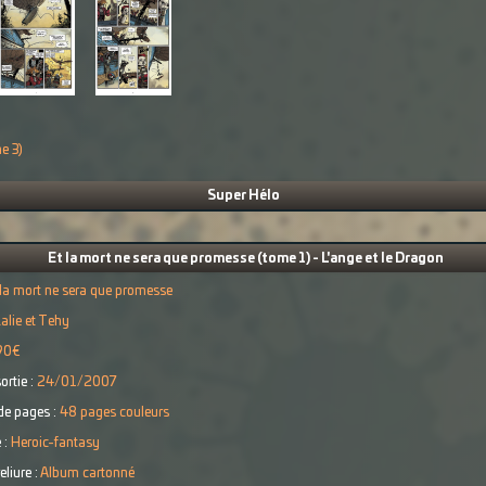
e 3)
Super Hélo
Et la mort ne sera que promesse (tome 1) - L'ange et le Dragon
 la mort ne sera que promesse
alie et Tehy
90€
ortie :
24/01/2007
e pages :
48 pages couleurs
 :
Heroic-fantasy
eliure :
Album cartonné