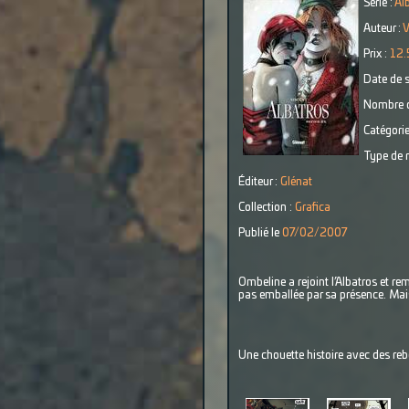
Série :
Al
Auteur :
V
Prix :
12.
Date de s
Nombre d
Catégorie
Type de r
Éditeur :
Glénat
Collection :
Grafica
Publié le
07/02/2007
Ombeline a rejoint l’Albatros et rem
pas emballée par sa présence. Mais
Une chouette histoire avec des reb