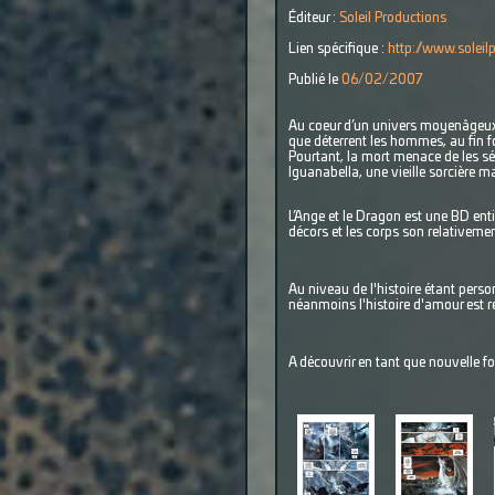
Éditeur :
Soleil Productions
Lien spécifique :
http://www.solei
Publié le
06/02/2007
Au coeur d’un univers moyenâgeux,
que déterrent les hommes, au fin f
Pourtant, la mort menace de les sé
Iguanabella, une vieille sorcière 
L’Ange et le Dragon est une BD ent
décors et les corps son relativem
Au niveau de l'histoire étant perso
néanmoins l'histoire d'amour est r
A découvrir en tant que nouvelle f