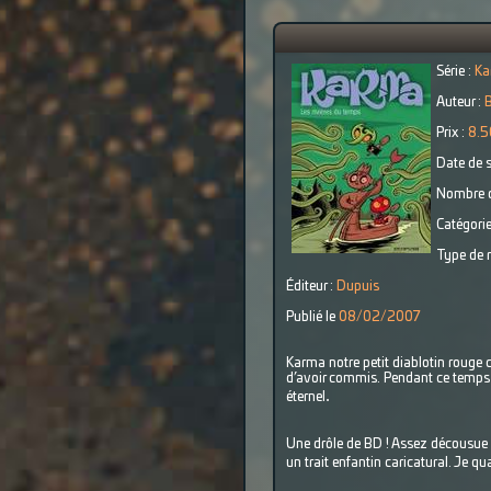
Série :
Ka
Auteur :
B
Prix :
8.5
Date de s
Nombre d
Catégorie
Type de r
Éditeur :
Dupuis
Publié le
08/02/2007
Karma notre petit diablotin rouge 
d’avoir commis. Pendant ce temps-là
.
éternel
Une drôle de BD ! Assez décousue su
un trait enfantin caricatural. Je q