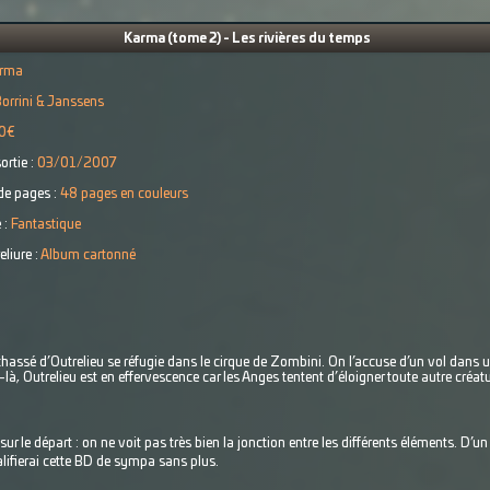
Karma (tome 2) - Les rivières du temps
rma
orrini & Janssens
0€
ortie :
03/01/2007
e pages :
48 pages en couleurs
 :
Fantastique
eliure :
Album cartonné
chassé d’Outrelieu se réfugie dans le cirque de Zombini. On l’accuse d’un vol dans u
, Outrelieu est en effervescence car les Anges tentent d’éloigner toute autre créature
r le départ : on ne voit pas très bien la jonction entre les différents éléments. D’u
ualifierai cette BD de sympa sans plus.