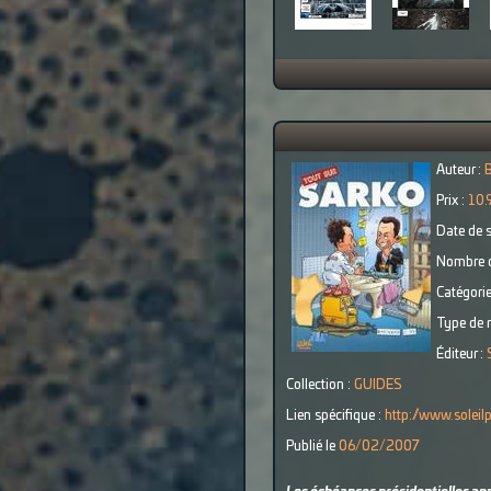
Auteur :
B
Prix :
10.
Date de s
Nombre d
Catégorie
Type de r
Éditeur :
Collection :
GUIDES
Lien spécifique :
http://www.solei
Publié le
06/02/2007