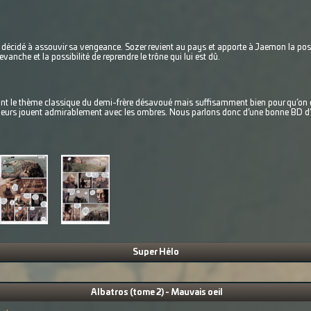
 décidé à assouvir sa vengeance. Sozer revient au pays et apporte à Jaemon la poss
revanche et la possibilité de reprendre le trône qui lui est dû.
ant le thème classique du demi-frère désavoué mais suffisamment bien pour qu’on en
 couleurs jouent admirablement avec les ombres. Nous parlons donc d’une bonne BD d
Super Hélo
Albatros (tome 2) - Mauvais oeil