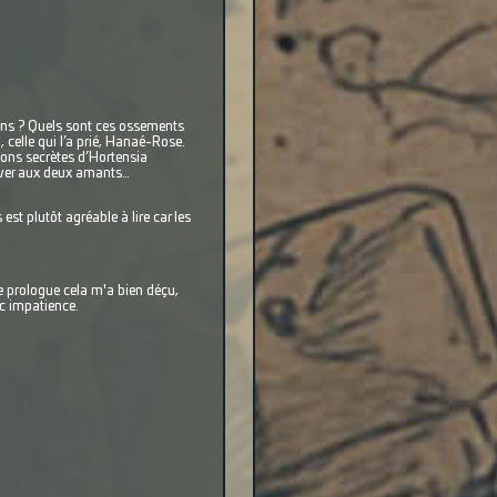
gons ? Quels sont ces ossements
 celle qui l’a prié, Hanaé-Rose.
ions secrètes d’Hortensia
erver aux deux amants…
t plutôt agréable à lire car les
le prologue cela m'a bien déçu,
ec impatience.