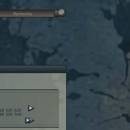
18
·
519
·
520
38
·
539
·
540