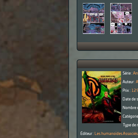
Série :
An
Auteur :
A
Prix :
12.
Date de s
Nombre d
Catégorie
Type de r
Éditeur :
Les humanoïdes Associés