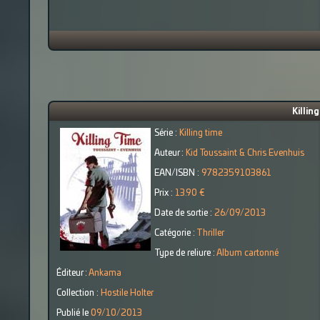
Killin
Série :
Killing time
Auteur :
Kid Toussaint & Chris Evenhuis
EAN/ISBN :
9782359103861
Prix :
13.90 €
Date de sortie :
26/09/2013
Catégorie :
Thriller
Type de reliure :
Album cartonné
Éditeur :
Ankama
Collection :
Hostile Holter
Publié le
09/10/2013