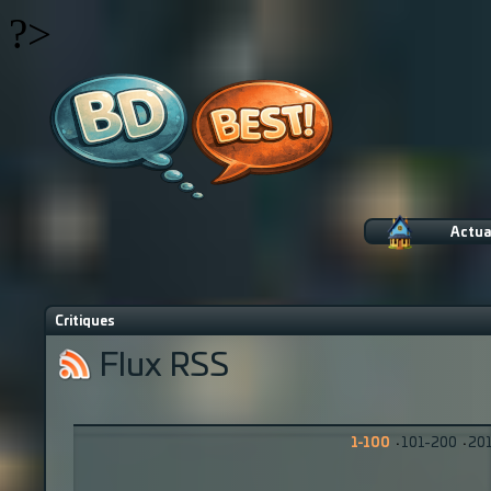
?>
Actua
Critiques
Flux RSS
1-100
·
101-200
·
20