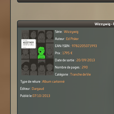
Wizzywig - P
Série :
Wizzywig
Auteur :
Ed Piskor
EAN/ISBN :
9782205071993
Prix :
17.95 €
Date de sortie :
20/09/2013
Nombre de pages :
290
Catégorie :
Tranche de Vie
Type de reliure :
Album cartonné
Éditeur :
Dargaud
Publié le
07/10/2013