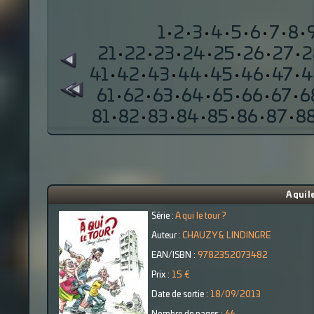
1
·
2
·
3
·
4
·
5
·
6
·
7
·
8
·
21
·
22
·
23
·
24
·
25
·
26
·
27
·
2
41
·
42
·
43
·
44
·
45
·
46
·
47
·
4
61
·
62
·
63
·
64
·
65
·
66
·
67
·
6
81
·
82
·
83
·
84
·
85
·
86
·
87
·
8
A qui l
Série :
A qui le tour ?
Auteur :
CHAUZY & LINDINGRE
EAN/ISBN :
9782352073482
Prix :
15 €
Date de sortie :
18/09/2013