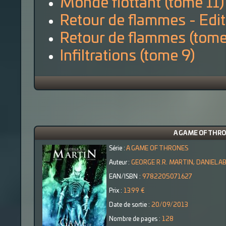
Monde flottant (tome 11)
Retour de flammes - Edit
Retour de flammes (tome
Infiltrations (tome 9)
A GAME OF THRON
Série :
A GAME OF THRONES
Auteur :
GEORGE R.R. MARTIN, DANIEL
EAN/ISBN :
9782205071627
Prix :
13.99 €
Date de sortie :
20/09/2013
Nombre de pages :
128