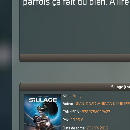
parfois ça fait du bien. A li
Sillage (t
Série :
Sillage
Auteur :
JEAN-DAVID MORVAN & PHILIPP
EAN/ISBN :
9782756032627
Prix :
13.95 €
Date de sortie :
25/09/2013