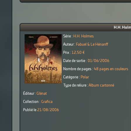
H.H. Holm
Série :
H.H. Holmes
Auteur :
Fabuel & Le Hénanff
Prix :
12,50 €
Date de sortie :
01/06/2006
Nombre de pages :
48 pages en couleurs
Catégorie :
Polar
Type de reliure :
Album cartonné
Éditeur :
Glénat
Collection :
Grafica
Publié le
21/08/2006