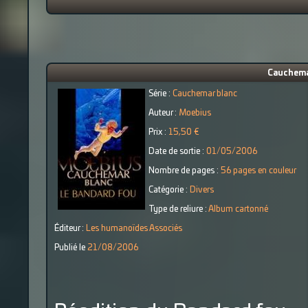
Cauchemar
Série :
Cauchemar blanc
Auteur :
Moebius
Prix :
15,50 €
Date de sortie :
01/05/2006
Nombre de pages :
56 pages en couleur
Catégorie :
Divers
Type de reliure :
Album cartonné
Éditeur :
Les humanoïdes Associés
Publié le
21/08/2006