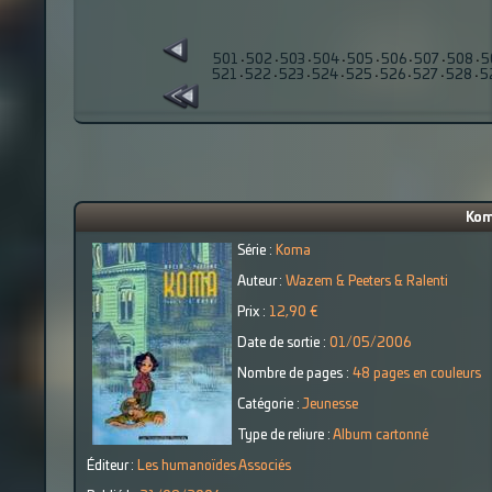
501
·
502
·
503
·
504
·
505
·
506
·
507
·
508
·
5
521
·
522
·
523
·
524
·
525
·
526
·
527
·
528
·
5
Koma
Série :
Koma
Auteur :
Wazem & Peeters & Ralenti
Prix :
12,90 €
Date de sortie :
01/05/2006
Nombre de pages :
48 pages en couleurs
Catégorie :
Jeunesse
Type de reliure :
Album cartonné
Éditeur :
Les humanoïdes Associés