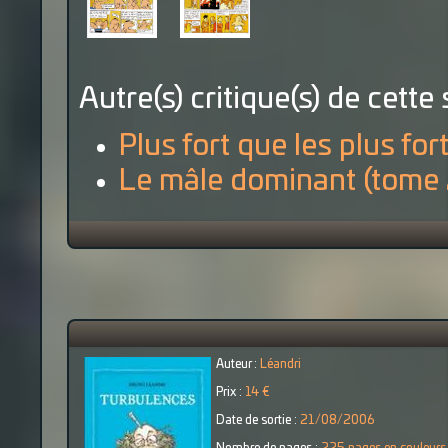
Autre(s) critique(s) de cette 
Plus fort que les plus for
Le mâle dominant (tome 
Auteur :
Léandri
Prix :
14 €
Date de sortie :
21/08/2006