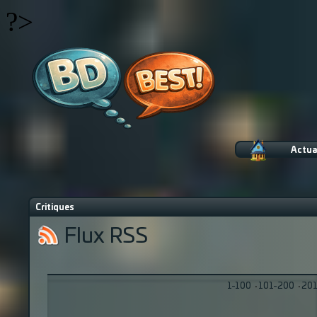
?>
Actua
Critiques
Flux RSS
1-100
·
101-200
·
201