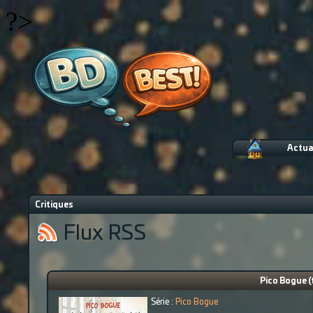
?>
Actua
Critiques
Flux RSS
Pico Bogue (
Série :
Pico Bogue