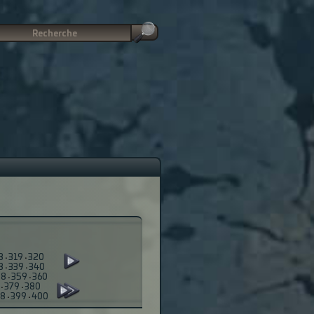
8
·
319
·
320
8
·
339
·
340
58
·
359
·
360
·
379
·
380
98
·
399
·
400