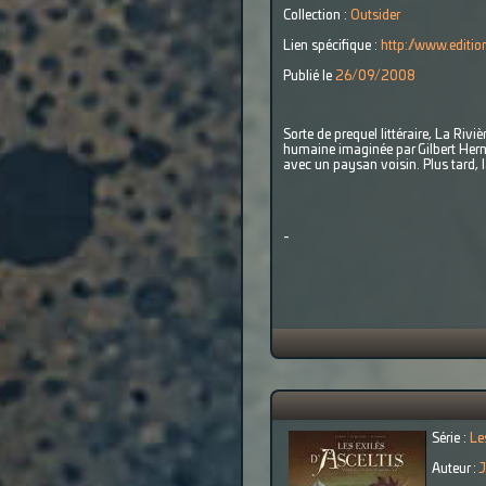
Collection :
Outsider
Lien spécifique :
http://www.edition
Publié le
26/09/2008
Sorte de prequel littéraire, La Riv
humaine imaginée par Gilbert Herna
avec un paysan voisin. Plus tard, l
-
Série :
Le
Auteur :
J