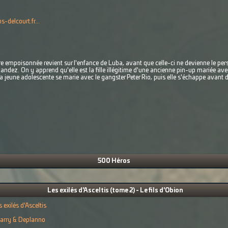
s-delcourt.fr...
ière empoisonnée revient sur l'enfance de Luba, avant que celle-ci ne devienne le p
ndez. On y apprend qu'elle est la fille illégitime d'une ancienne pin-up mariée avec
a jeune adolescente se marie avec le gangster Peter Rio, puis elle s'échappe avant d
500 Héros
Les exilés d'Asceltis (tome 2) - Le fils d'Obion
s exilés d'Asceltis
arry & Deplanno