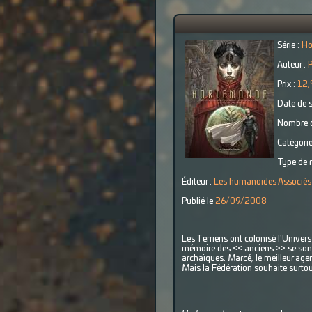
Série :
Ho
Auteur :
P
Prix :
12,
Date de s
Nombre d
Catégorie
Type de r
Éditeur :
Les humanoïdes Associés
Publié le
26/09/2008
Les Terriens ont colonisé l'Univer
mémoire des << anciens >> se sont 
archaïques. Marcé, le meilleur agen
Mais la Fédération souhaite surtou