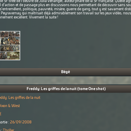
e SF tirée de l'oeuvre de Julia Verlanger, auteur phare de la SF française. Quelle ag
 d'action et de passage plus en discussions nous permettant de découvrir sans sour
s'entremêlent, politique, pauvreté, misère, guerre de gang, tout y est savament distil
Peyravernay qui maîtrisait déjà admirablement son travail sur les jeux vidéo, nous 
nnement excellent. Vivement la suite !
Bégé
Freddy: Les griffes de la nuit (tome One shot)
eddy: Les griffes de la nuit
Dixon & West
€
ortie :
26/09/2008
 :
Thriller