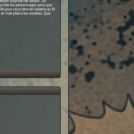
réable surprise cet album. Un
ciller les personnages ainsi que
lé pour vous tenir en haleine au fil
en met pleins les mirettes. Que