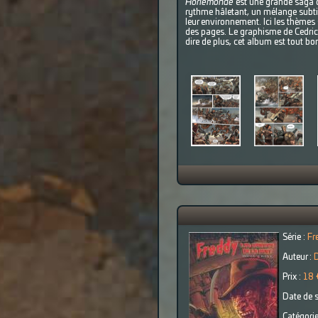
Horlemonde
est une grande saga d
rythme hâletant, un mélange subtil
leur environnement. Ici les thèmes 
des pages. Le graphisme de Cedric 
dire de plus, cet album est tout bo
Série :
Fr
Auteur :
Prix :
18 
Date de s
Catégorie