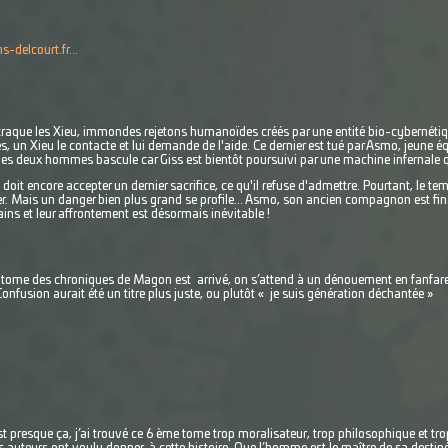
s-delcourt.fr...
 traque les Xieu, immondes rejetons humanoïdes créés par une entité bio-cybernétiq
, un Xieu le contacte et lui demande de l'aide. Ce dernier est tué par Asmo, jeune é
des deux hommes bascule car Giss est bientôt poursuivi par une machine infernale qu
doit encore accepter un dernier sacrifice, ce qu'il refuse d'admettre. Pourtant, le te
ser. Mais un danger bien plus grand se profile... Asmo, son ancien compagnon est 
ns et leur affrontement est désormais inévitable !
 tome des chroniques de Magon est arrivé, on s’attend à un dénouement en fanfare 
Confusion aurait été un titre plus juste, ou plutôt « je suis génération déchantée »
st presque ça, j’ai trouvé ce 6 ème tome trop moralisateur, trop philosophique et tr