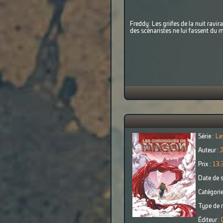
Freddy: Les griifes de la nuit ravi
des scénaristes ne lui fassent du 
Série :
Le
Auteur :
J
Prix :
13.
Date de s
Catégorie
Type de r
Éditeur :