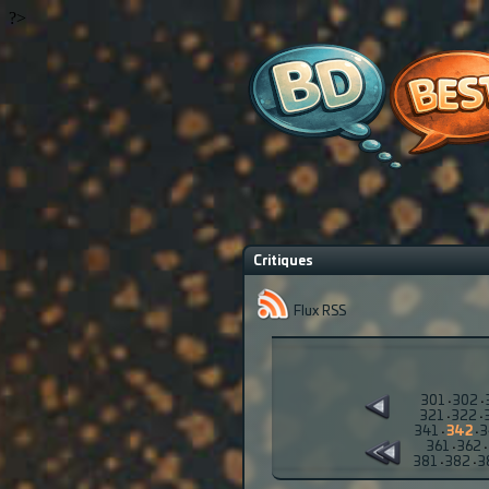
?>
Critiques
Flux RSS
301
·
302
·
321
·
322
·
341
·
342
·
3
361
·
362
·
381
·
382
·
3