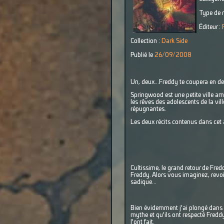
Type de r
Éditeur :
Collection :
Dark Side
Publié le
26/09/2008
Un, deux...Freddy te coupera en de
Springwood est une petite ville amé
les rêves des adolescents de la vil
répugnantes.
Les deux récits contenus dans cet a
Cultissime, le grand retour de Fr
Freddy. Alors vous imaginez, revoir 
sadique...
Bien évidemment j'ai plongé dans l
mythe et qu'ils ont respecté Freddy
l'ont fait.