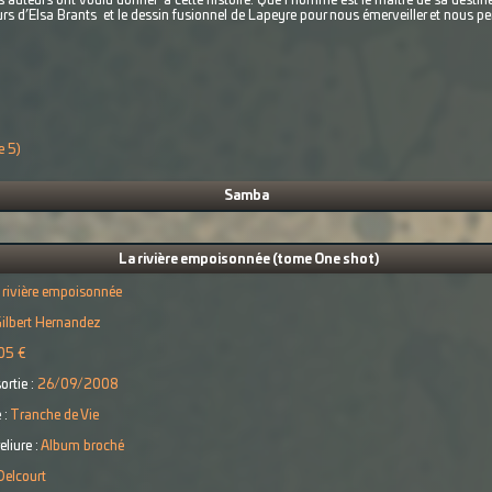
s auteurs ont voulu donner à cette histoire. Que l’homme est le maître de sa destiné
eurs d’Elsa Brants et le dessin fusionnel de Lapeyre pour nous émerveiller et nous pe
e 5)
Samba
La rivière empoisonnée (tome One shot)
 rivière empoisonnée
ilbert Hernandez
05 €
ortie :
26/09/2008
 :
Tranche de Vie
eliure :
Album broché
Delcourt