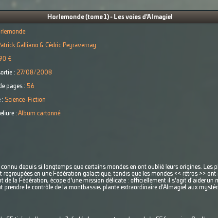
Horlemonde (tome 1) - Les voies d'Almagiel
rlemonde
atrick Galliano & Cédric Peyravernay
90 €
ortie :
27/08/2008
e pages :
56
 :
Science-Fiction
eliure :
Album cartonné
s connu depuis si longtemps que certains mondes en ont oublié leurs origines. Les pl
regroupées en une Fédération galactique, tandis que les mondes << rétros >> ont r
t de la Fédération, écope d'une mission délicate : officiellement il s'agit d'aider un 
t prendre le contrôle de la montbassie, plante extraordinaire d'Almagiel aux mystér