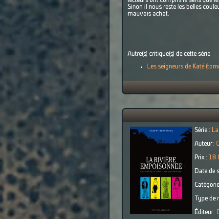
lecteurs ont compris le sens que le
Sinon il nous reste les belles coul
mauvais achat.
Autre(s) critique(s) de cette série
Les seigneurs de Katé (tom
Série :
La
Auteur :
G
Prix :
18.
Date de s
Catégorie
Type de r
Éditeur :