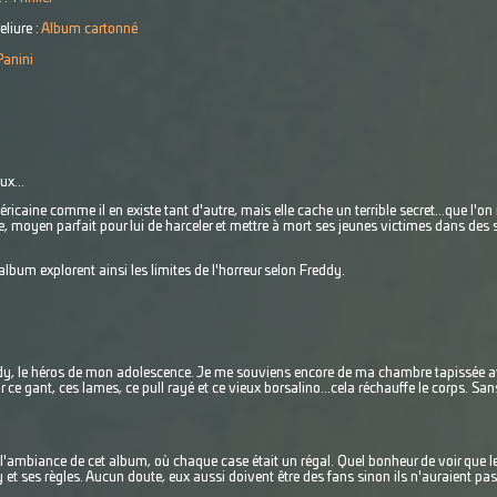
eliure :
Album cartonné
Panini
ux...
ricaine comme il en existe tant d'autre, mais elle cache un terrible secret...que l'
le, moyen parfait pour lui de harceler et mettre à mort ses jeunes victimes dans des 
lbum explorent ainsi les limites de l'horreur selon Freddy.
eddy, le héros de mon adolescence. Je me souviens encore de ma chambre tapissée av
ce gant, ces lames, ce pull rayé et ce vieux borsalino...cela réchauffe le corps. Sans
'ambiance de cet album, où chaque case était un régal. Quel bonheur de voir que les
 et ses règles. Aucun doute, eux aussi doivent être des fans sinon ils n'auraient pa