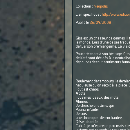
Collection :
Neopolis
Lien spécifique :
http://www.edition
Publié le
26/09/2008
Giss est un chasseur de germes. Il
le monde. Lors d'une de ses traques
de tuer son premier germe. La vie 
Pour prétendre à son héritage, Giss 
de Katë sont décidés à le neutrali
dépourvu de tout sentiments humai
Roulement de tambours, le dernier
nébuleuse qu’on reçoit à la place. 
Tout est chaos
A côté
Tous mes idéaux: des mots
Abimés...
Je cherche une âme, qui
Pourra m'aider
Je suis
une chronique désenchantée,
Désenchantée
Euh là, je m’égare un peu mais c’e