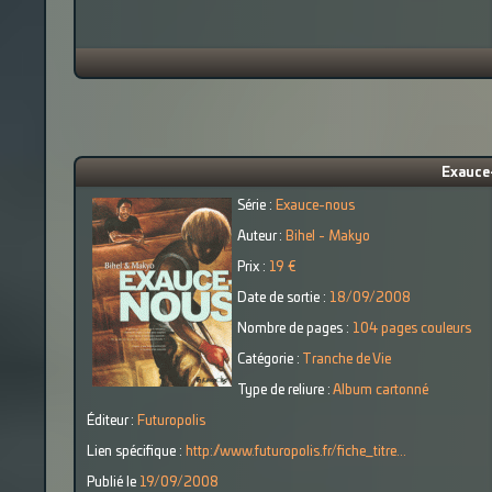
Exauce
Série :
Exauce-nous
Auteur :
Bihel - Makyo
Prix :
19 €
Date de sortie :
18/09/2008
Nombre de pages :
104 pages couleurs
Catégorie :
Tranche de Vie
Type de reliure :
Album cartonné
Éditeur :
Futuropolis
Lien spécifique :
http://www.futuropolis.fr/fiche_titre...
Publié le
19/09/2008