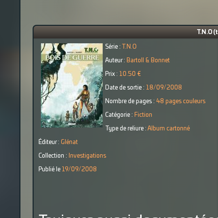
T.N.O (
Série :
T.N.O
Auteur :
Bartoll & Bonnet
Prix :
10.50 €
Date de sortie :
18/09/2008
Nombre de pages :
48 pages couleurs
Catégorie :
Fiction
Type de reliure :
Album cartonné
Éditeur :
Glénat
Collection :
Investigations
Publié le
19/09/2008