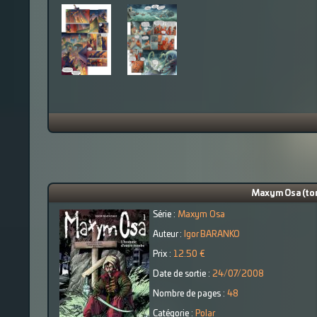
Maxym Osa (tom
Série :
Maxym Osa
Auteur :
Igor BARANKO
Prix :
12.50 €
Date de sortie :
24/07/2008
Nombre de pages :
48
Catégorie :
Polar