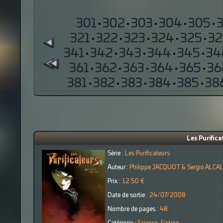
301
·
302
·
303
·
304
·
305
·
321
·
322
·
323
·
324
·
325
·
32
341
·
342
·
343
·
344
·
345
·
34
361
·
362
·
363
·
364
·
365
·
36
381
·
382
·
383
·
384
·
385
·
38
Les Purifica
Série :
Les Purificateurs
Auteur :
Philippe JACQUOT & Sergio ALCA
Prix :
12.50 €
Date de sortie :
24/07/2008
Nombre de pages :
48