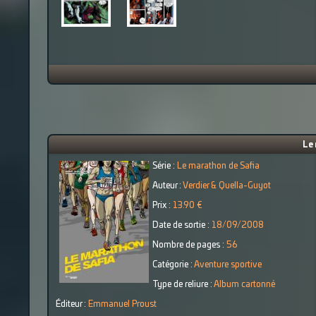
Le 
Série :
Le marathon de Safia
Auteur :
Verdier & Quella-Guyot
Prix :
13.90 €
Date de sortie :
18/09/2008
Nombre de pages :
56
Catégorie :
Aventure sportive
Type de reliure :
Album cartonné
Éditeur :
Emmanuel Proust