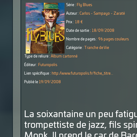
Série :
Fly Blues
Auteur :
Carlos - Sampayo - Zaraté
Prix :
18 €
Date de sortie :
18/09/2008
Nombre de pages :
96 pages couleurs
Catégorie :
Tranche de Vie
Type de reliure :
Album cartonné
Éditeur :
Futuropolis
Lien spécifique :
http://www.futuropolis.fr/fiche_titre...
Publié le
19/09/2008
La soixantaine un peu fati
trompettiste de jazz, fils s
Monk. Il prend le car de Bar