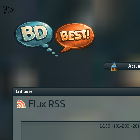
?>
Actua
Critiques
Flux RSS
1-100
·
101-200
·
201