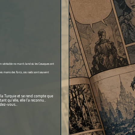
 un véritable no man’s land où les Cosaques ont
es mains des Turcs, ces raids sont souvent
 la Turquie et se rend compte que
ant qu’elle, elle l’a reconnu…
endez-vous…