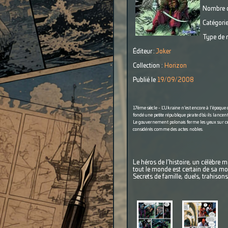
Nombre d
Catégorie
Type de r
Éditeur :
Joker
Collection :
Horizon
Publié le
19/09/2008
17ème siècle - L’Ukraine n’est encore à l’époque
fondé une petite république pirate d’où ils lancent
Le gouvernement polonais ferme les yeux sur ces 
considérés comme des actes nobles.
Le héros de l’histoire, un célèbre
tout le monde est certain de sa mor
Secrets de famille, duels, trahiso