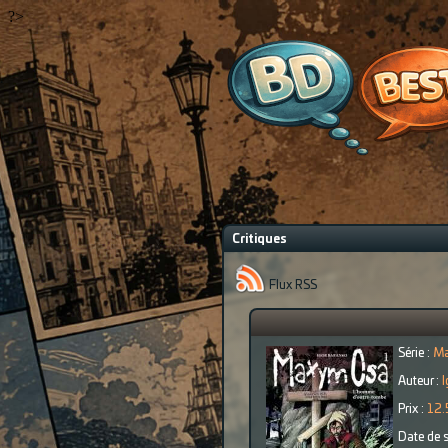
?>
Critiques
Flux RSS
Série :
Ma
Auteur :
Prix :
12.
Date de s