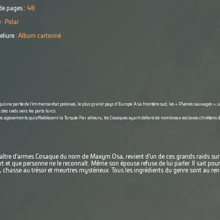
e pages :
48
 :
Polar
eliure :
Album cartonné
 qu’une partie de l’immense état polonais, le plus grand pays d’Europe. A sa frontière sud, les « Plaines sauvages »,
 des raids vers les ports turcs.
agissements qui affaiblissent la Turquie. Par ailleurs, les Cosaques ayant délivré de nombreux esclaves chrétiens d
 maître d’armes Cosaque du nom de Maxym Osa, revient d’un de ces grands raids sur
t et que personne ne le reconnaît. Même son épouse refuse de lui parler. Il sait pourt
ns, chasse au trésor et meurtres mystérieux. Tous les ingrédients du genre sont au r