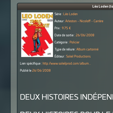
Léo Loden (to
Série :
Léo Loden
Auteur :
Arleston - Nicoloff - Carrère
Prix :
9.75 €
Date de sortie :
26/06/2008
Catégorie :
Policier
Type de reliure :
Album cartonné
Éditeur :
Soleil Productions
Lien spécifique :
http://www.soleilprod.com/album...
Publié le
26/06/2008
DEUX HISTOIRES INDÉPEN