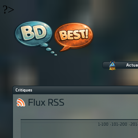
?>
Actua
Critiques
Flux RSS
1-100
·
101-200
·
201