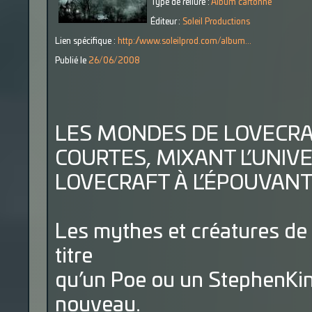
Type de reliure :
Album cartonné
Éditeur :
Soleil Productions
Lien spécifique :
http://www.soleilprod.com/album...
Publié le
26/06/2008
LES MONDES DE LOVECRAF
COURTES, MIXANT L’UNIVE
LOVECRAFT À L’ÉPOUVAN
Les mythes et créatures de 
titre
qu’un Poe ou un StephenKing
nouveau.