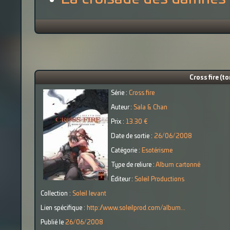
Cross fire (to
Série :
Cross fire
Auteur :
Sala & Chan
Prix :
13.30 €
Date de sortie :
26/06/2008
Catégorie :
Esotérisme
Type de reliure :
Album cartonné
Éditeur :
Soleil Productions
Collection :
Soleil levant
Lien spécifique :
http://www.soleilprod.com/album...
Publié le
26/06/2008