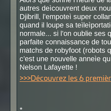
autres deìcouvrent deux nouv
Djibrill, l’empoteì super coll
quand il loupe sa teìleìportat
normale... si l’on oublie ses
parfaite connaissance de tout
matchs de robyfoot (robots qui
c’est une nouvelle anneìe qu
Nelson Lafayette !
>>>Découvrez les 6 premièr
*