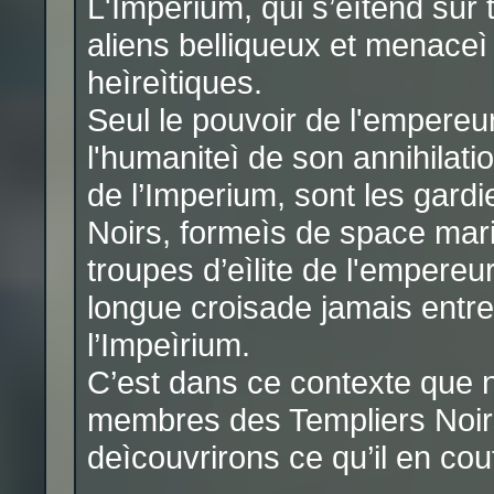
L'Imperium, qui s’eìtend sur t
aliens belliqueux et menaceì d
heìreìtiques.
Seul le pouvoir de l'empereu
l'humaniteì de son annihilati
de l’Imperium, sont les gardi
Noirs, formeìs de space marin
troupes d’eìlite de l'empereu
longue croisade jamais entrepr
l’Impeìrium.
C’est dans ce contexte que 
membres des Templiers Noirs,
deìcouvrirons ce qu’il en cout