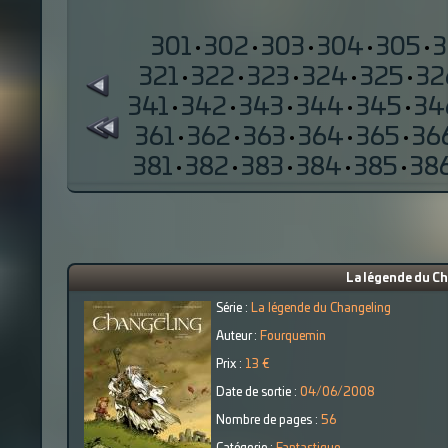
301
·
302
·
303
·
304
·
305
·
321
·
322
·
323
·
324
·
325
·
32
341
·
342
·
343
·
344
·
345
·
34
361
·
362
·
363
·
364
·
365
·
36
381
·
382
·
383
·
384
·
385
·
38
La légende du Ch
Série :
La légende du Changeling
Auteur :
Fourquemin
Prix :
13 €
Date de sortie :
04/06/2008
Nombre de pages :
56