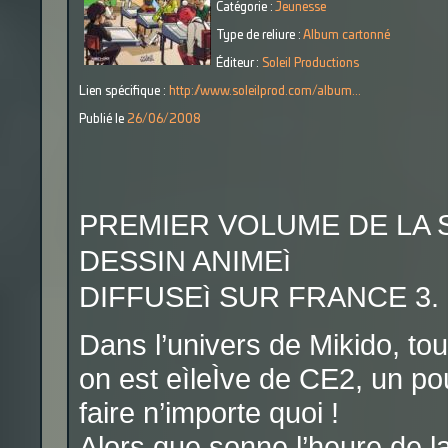
Catégorie :
Jeunesse
Type de reliure :
Album cartonné
Éditeur :
Soleil Productions
Lien spécifique :
http://www.soleilprod.com/album...
Publié le
26/06/2008
PREMIER VOLUME DE LA S
DESSIN ANIMEì
DIFFUSEì SUR FRANCE 3.
Dans l’univers de Mikido, to
on est eìleÌve de CE2, un pou
faire n’importe quoi !
Alors que sonne l’heure de la