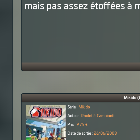
mais pas assez étoffées à 
Mikido (
Série :
Mikido
Auteur :
Roulot & Campinotti
Prix :
9.75 €
Date de sortie :
26/06/2008