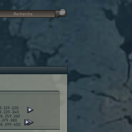
8
·
319
·
320
8
·
339
·
340
58
·
359
·
360
·
379
·
380
98
·
399
·
400