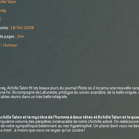
ille Talon
Greg
€
ortie :
18/04/2008
e pages :
144
 :
Humour
 Achille Talon fit les beaux jours du journal Pilote où il incarna une nouvelle race
se foi. Accompagné de Lefuneste, prtotype du voisin acariâtre, de la belle virgule, 
bles réunis dans un très belle intégrale.
 Achille Talon et le mystère de l'homme à deux têtes et Achille Talon et le 
inquième volume des péripéties innénarable de notre chichille adoré. On redécouvr
s de notre sympathique bedonnant au nez hypertrophié. Un plaisir dont vous ne de
 la mort...à moins que vous ne soyez qu'un cuistre !