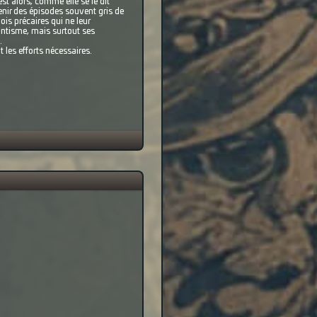
st alors, comme elle se le dit
venir des épisodes souvent gris de
ois précaires qui ne leur
antisme, mais surtout ses
…
t les efforts nécessaires.