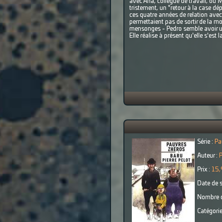
avec Ana, collègue de travail, ou M
tristement, un "retour à la case dé
ces quatre années de relation avec 
permettaient pas de sortir de la m
mensonges - Pedro semble avoir un 
Elle réalise à présent qu'elle s'est
Série :
Pa
Auteur :
P
Prix :
15,
Date de s
Nombre d
Catégorie