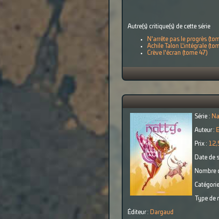
Autre(s) critique(s) de cette série
N'arrête pas le progrès (to
Achile Talon L'intégrale (to
Crève l'écran (tome 47)
Série :
Na
Auteur :
E
Prix :
12,
Date de s
Nombre d
Catégorie
Type de r
Éditeur :
Dargaud