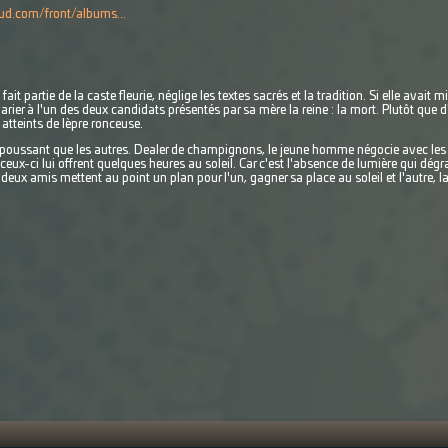
ud.com/front/albums...
ait partie de la caste fleurie, néglige les textes sacrés et la tradition. Si elle avait m
arier à l'un des deux candidats présentés par sa mère la reine : la mort. Plutôt que d'
 atteints de lèpre ronceuse.
repoussant que les autres. Dealer de champignons, le jeune homme négocie avec les cl
 ceux-ci lui offrent quelques heures au soleil. Car c'est l'absence de lumière qui dég
ux amis mettent au point un plan pour l'un, gagner sa place au soleil et l'autre, la 