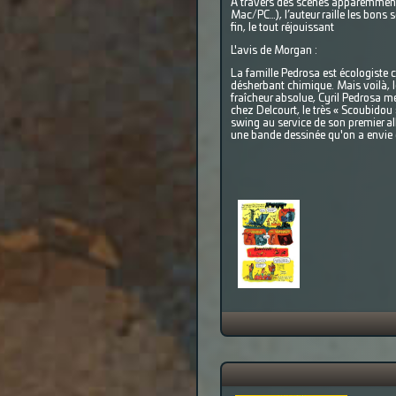
À travers des scènes apparemment 
Mac/PC…), l’auteur raille les bons 
fin, le tout réjouissant
L'avis de Morgan :
La famille Pedrosa est écologiste 
désherbant chimique. Mais voilà, l
fraîcheur absolue, Cyril Pedrosa me
chez Delcourt, le très « Scoubido
swing au service de son premier al
une bande dessinée qu'on a envie d