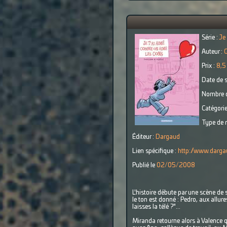
Série :
Je
Auteur :
Prix :
8,5
Date de s
Nombre d
Catégorie
Type de r
Éditeur :
Dargaud
Lien spécifique :
http://www.darga
Publié le
02/05/2008
L'histoire débute par une scène de
le ton est donné : Pedro, aux allu
laisses la télé ?"...
Miranda retourne alors à Valence qu