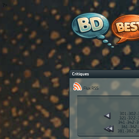
?>
Critiques
Flux RSS
301
·
302
·
321
·
322
·
341
·
342
·
3
361
·
362
·
381
·
382
·
3