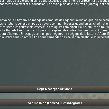
simples de la vie quotidienne dans lesquelles tout le monde se reconnaîtra (éducat
sentiments avectact et autodérision. Le dessin plein de vie au trait dynamique et pe
convaincue. Chez eux on mange des produits de l'agriculture biologique, on se déplac
es tentations de faire un pas de travers sont nombreuses quand on est citadin et u
t en scène les petites faiblesses d'un écologiste convaincu. L'auteur touche à tout (
u » La Brigade Fantôme chez Dupuis ou le splendide conte initiatique Trois Ombres 
bum d'humour. Si les gags sont un peu inégaux, il se dégage de la lecture d' Auto-
'aller lire sous un arbre. Et ne nous demandez pas de sac en plastique en achetant
Bégé & Morgan Di Salvia
Achille Talon (tome 5) - Les intégrales