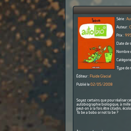
Série :
Au
Auteur :
C
Prix :
9.9
Date de s
Nombre d
Catégorie
Type de r
Éditeur :
Fluide Glacial
Publié le
02/05/2008
Soyez certains que pour réaliser ce
autobiographie biologique, à mille
peut-on à la fois être citadin, é
To be a bobo or not to be ?