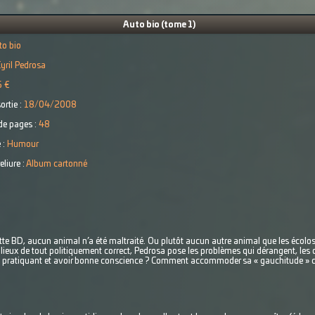
Auto bio (tome 1)
to bio
yril Pedrosa
5 €
ortie :
18/04/2008
e pages :
48
 :
Humour
eliure :
Album cartonné
tte BD, aucun animal n’a été maltraité. Ou plutôt aucun autre animal que les écolos.
 lieux de tout politiquement correct, Pedrosa pose les problèmes qui dérangent, le
colo pratiquant et avoir bonne conscience ? Comment accommoder sa « gauchitude » 