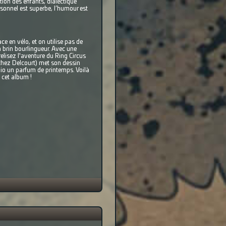
ion des enfants, dialectique
rsonnel est superbe, l’humour est
e en vélo, et on utilise pas de
n brin bourlingueur. Avec une
relisez l'aventure du Ring Circus
chez Delcourt) met son dessin
Bio un parfum de printemps. Voilà
 cet album !