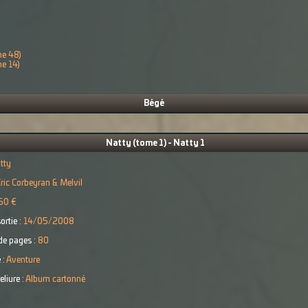
me 48)
me 14)
Bégé
Natty (tome 1) - Natty 1
tty
ric Corbeyran & Melvil
50 €
ortie :
14/05/2008
e pages :
80
 :
Aventure
eliure :
Album cartonné