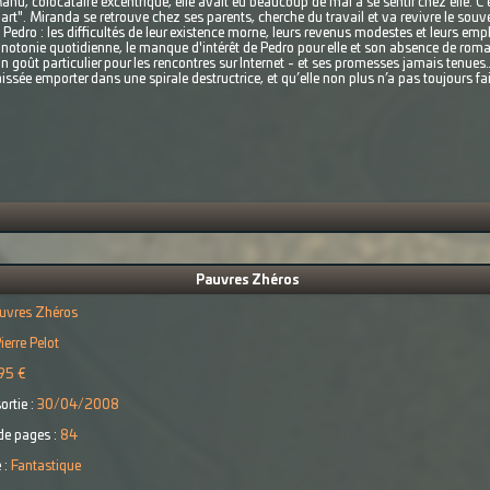
anu, colocataire excentrique, elle avait eu beaucoup de mal à se sentir chez elle. C'e
part". Miranda se retrouve chez ses parents, cherche du travail et va revivre le sou
Pedro : les difficultés de leur existence morne, leurs revenus modestes et leurs empl
onotonie quotidienne, le manque d'intérêt de Pedro pour elle et son absence de rom
goût particulier pour les rencontres sur Internet - et ses promesses jamais tenues
 laissée emporter dans une spirale destructrice, et qu’elle non plus n’a pas toujours fai
Pauvres Zhéros
uvres Zhéros
ierre Pelot
95 €
ortie :
30/04/2008
e pages :
84
 :
Fantastique