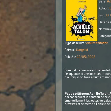
Série :
Ach
Auteur :
Prix :
17 
Date de s
Nombre d
Catégorie
Type de reliure :
Album cartonné
Éditeur :
Dargaud
Publié le
02/05/2008
Sommet de l'oeuvre immense de Greg,
l'éloquence et une insensée mauvai
d'autres, vioci trois albums mémora
Pas de pitié pour Achille Talon,
par conséquent le contenu de ce c
emerveillement les joutes verbale
prétextes et ce même à l'article de