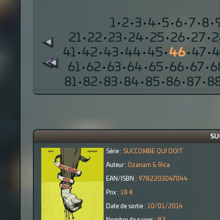
1
·
2
·
3
·
4
·
5
·
6
·
7
·
8
·
21
·
22
·
23
·
24
·
25
·
26
·
27
·
2
41
·
42
·
43
·
44
·
45
·
46
·
47
·
4
61
·
62
·
63
·
64
·
65
·
66
·
67
·
6
81
·
82
·
83
·
84
·
85
·
86
·
87
·
8
SU
Série :
SUCCOMBE QUI DOIT
Auteur :
Ozanam & Rica
EAN/ISBN :
9782203047044
Prix :
18 €
Date de sortie :
10/01/2014