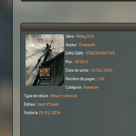
Série :
Moby Dick
Auteur :
Chabouté
EAN/ISBN :
9782749307145
Prix :
18.50 €
Date de sortie :
14/01/2014
Nombre de pages :
120
Catégorie :
Aventure
Type de reliure :
Album cartonné
Éditeur :
Vent d'Ouest
Publié le
23/01/2014