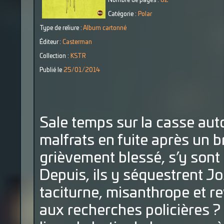
Nombre de pages :
82
Catégorie :
Polar
Type de reliure :
Album cartonné
Éditeur :
Casterman
Collection :
KSTR
Publié le
25/01/2014
Sale temps sur la casse au
malfrats en fuite après un 
grièvement blessé, s’y sont 
Depuis, ils y séquestrent Jo
taciturne, misanthrope et 
aux recherches policières ? 