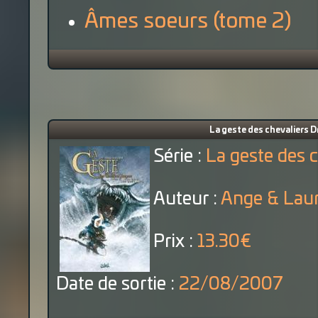
Âmes soeurs (tome 2)
La geste des chevaliers D
Série :
La geste des 
Auteur :
Ange & Laur
Prix :
13.30€
Date de sortie :
22/08/2007