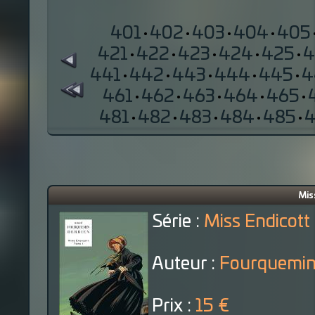
401
·
402
·
403
·
404
·
405
421
·
422
·
423
·
424
·
425
·
4
441
·
442
·
443
·
444
·
445
·
4
461
·
462
·
463
·
464
·
465
·
481
·
482
·
483
·
484
·
485
·
Mis
Série :
Miss Endicott
Auteur :
Fourquemin
Prix :
15 €