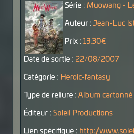
Série :
Muowang - Les
Auteur :
Jean-Luc Is
Prix :
13.30€
Date de sortie :
22/08/2007
Catégorie :
Heroic-fantasy
Type de reliure :
Album cartonné
Éditeur :
Soleil Productions
Lien spécifique :
http://www.solei