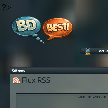
?>
Actua
Critiques
Flux RSS
1-100
·
101-200
·
201