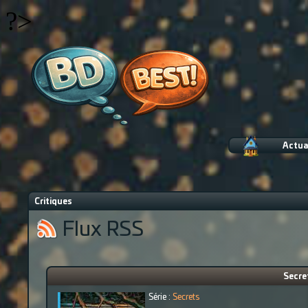
?>
Actua
Critiques
Flux RSS
Secre
Série :
Secrets