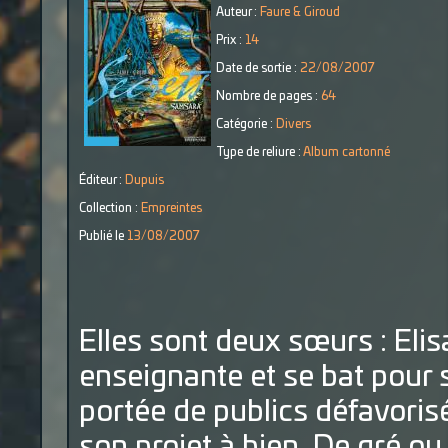
Auteur :
Faure & Giroud
Prix :
14
Date de sortie :
22/08/2007
Nombre de pages :
64
Catégorie :
Divers
Type de reliure :
Album cartonné
Éditeur :
Dupuis
Collection :
Empreintes
Publié le
13/08/2007
Elles sont deux sœurs : Elis
enseignante et se bat pour 
portée de publics défavoris
son projet à bien. De gré ou