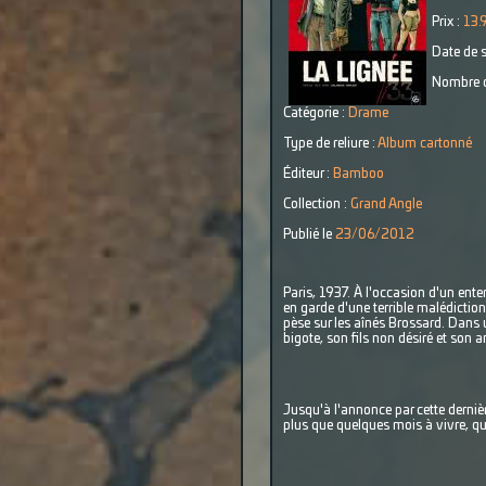
Prix :
13.
Date de s
Nombre d
Catégorie :
Drame
Type de reliure :
Album cartonné
Éditeur :
Bamboo
Collection :
Grand Angle
Publié le
23/06/2012
Paris, 1937. À l'occasion d'un ente
en garde d'une terrible malédiction
pèse sur les aînés Brossard. Dans 
bigote, son fils non désiré et son a
Jusqu'à l'annonce par cette dernière
plus que quelques mois à vivre, que 