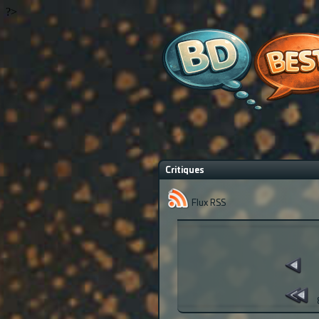
?>
Critiques
Flux RSS