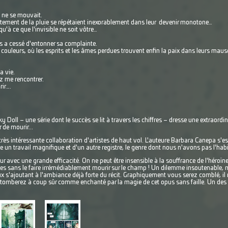
 ne se mouvait.
otement de la pluie se répétaient inexorablement dans leur devenir monotone…
qu'à ce que l'invisible ne soit vôtre…
 a cessé d'entonner sa complainte.
ouleurs, où les esprits et les âmes perdues trouvent enfin la paix dans leurs mauso
 vie.
ez me rencontrer.
rir….
 Doll – une série dont le succès se lit à travers les chiffres – dresse une extraordin
 de mourir...
rès intéressante collaboration d'artistes de haut vol. L'auteure Barbara Canepa s'est
ne un travail magnifique et d'un autre registre, le genre dont nous n'avons pas l'habi
ur avec une grande efficacité. On ne peut être insensible à la souffrance de l'héroïne
nes sans le faire irrémédiablement mourir sur le champ ! Un dilemme insoutenable, 
x s'ajoutant à l'ambiance déjà forte du récit. Graphiquement vous serez comblé, il 
s tomberez à coup sûr comme enchanté par la magie de cet opus sans faille. Un d