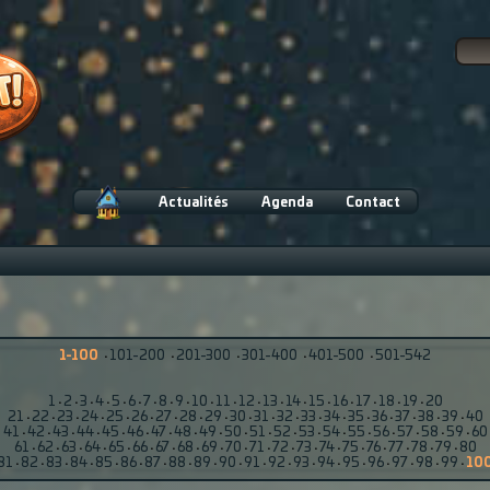
Actualités
Agenda
Contact
1-100
·
101-200
·
201-300
·
301-400
·
401-500
·
501-542
1
·
2
·
3
·
4
·
5
·
6
·
7
·
8
·
9
·
10
·
11
·
12
·
13
·
14
·
15
·
16
·
17
·
18
·
19
·
20
21
·
22
·
23
·
24
·
25
·
26
·
27
·
28
·
29
·
30
·
31
·
32
·
33
·
34
·
35
·
36
·
37
·
38
·
39
·
40
41
·
42
·
43
·
44
·
45
·
46
·
47
·
48
·
49
·
50
·
51
·
52
·
53
·
54
·
55
·
56
·
57
·
58
·
59
·
60
61
·
62
·
63
·
64
·
65
·
66
·
67
·
68
·
69
·
70
·
71
·
72
·
73
·
74
·
75
·
76
·
77
·
78
·
79
·
80
81
·
82
·
83
·
84
·
85
·
86
·
87
·
88
·
89
·
90
·
91
·
92
·
93
·
94
·
95
·
96
·
97
·
98
·
99
·
10