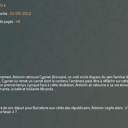
90 €
ortie :
02/05/2012
e pages :
48
rrement, Antonin retrouve Cyprien Brossard, un vieil oncle disparu du sein familial 
, Cyprien lui remet un carnet dont le contenu l'amènera peut-être à réfléchir sur ce
un premier temps cynique face à cette révélation, Antonin en retourne à sa vie enn
mante, la belle et brûlante Miranda...
 de son départ pour Barcelone aux côtés des républicains. Antonin cogite alors : s'il 
ferait-il ?...