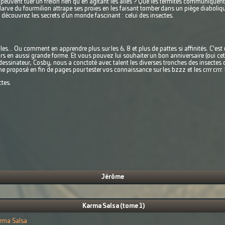
euvent tuer un frelon rien qu’en agitant les ailes ? Que les termites communiquent e
 larve du fourmilion attrape ses proies en les faisant tomber dans un piège diaboliq
, découvrez les secrets d’un monde fascinant : celui des insectes.
s... Ou comment en apprendre plus sur les 6, 8 et plus de pattes si affinités. C'e
 en aussi grande forme. Et vous pouvez lui souhaiter un bon anniversaire (oui cet
dessinateur, Cosby, nous a conctoté avec talent les diverses tronches des insectes q
 proposé en fin de pages pour tester vos connaissance sur les bzzz et les crrr crrr.
ctes.
Jérôme
Karma Salsa (tome 1)
rma Salsa