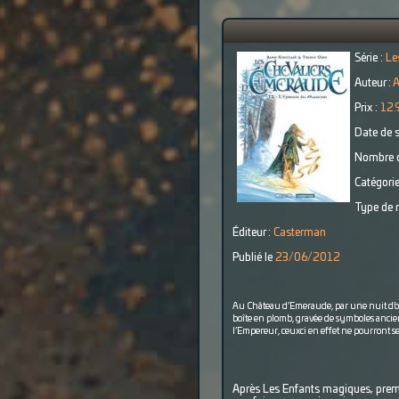
Série :
Le
Auteur :
A
Prix :
12.
Date de s
Nombre d
Catégorie
Type de r
Éditeur :
Casterman
Publié le
23/06/2012
Au Château d’Emeraude, par une nuit d’ora
boîte en plomb, gravée de symboles anciens
l’Empereur, ceuxci en effet ne pourront se 
Après Les Enfants magiques, premier