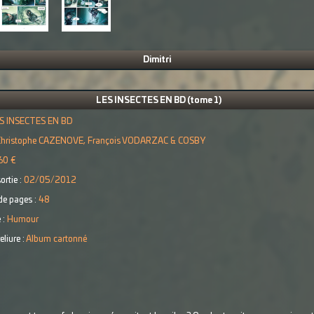
Dimitri
LES INSECTES EN BD (tome 1)
S INSECTES EN BD
Christophe CAZENOVE, François VODARZAC & COSBY
60 €
ortie :
02/05/2012
e pages :
48
 :
Humour
eliure :
Album cartonné