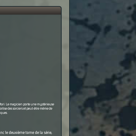
 Mori. Le magicien porte une mystérieuse
itise des sorciers et peut-être même de
iques.
onc le deuxième tome de la série,