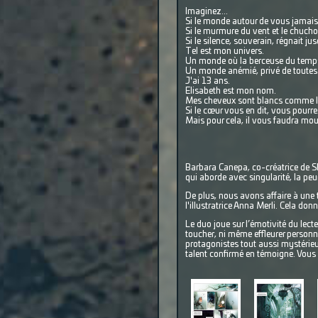
Imaginez...
Si le monde autour de vous jamais
Si le murmure du vent et le chuch
Si le silence, souverain, régnait jus
Tel est mon univers.
Un monde où la berceuse du temps
Un monde anémié, privé de toutes c
J'ai 13 ans.
Elisabeth est mon nom.
Mes cheveux sont blancs comme la
Si le cœur vous en dit, vous pourr
Mais pour cela, il vous faudra mou
Barbara Canepa, co-créatrice de Sky
qui aborde avec singularité, la peur
De plus, nous avons affaire à une t
l'illustratrice Anna Merli. Cela don
Le duo joue sur l’émotivité du lecte
toucher, ni même effleurer person
protagonistes tout aussi mystérieu
talent confirmé en témoigne. Vou