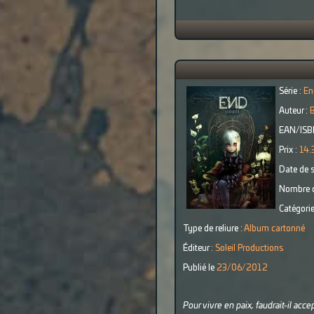
Série :
En
Auteur :
B
EAN/ISB
Prix :
14.
Date de s
Nombre d
Catégorie
Type de reliure :
Album cartonné
Éditeur :
Soleil Productions
Publié le
23/06/2012
Pour vivre en paix, faudrait-il acce