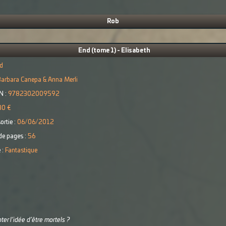
Rob
End (tome 1) - Elisabeth
d
arbara Canepa & Anna Merli
N :
9782302009592
30 €
ortie :
06/06/2012
e pages :
56
 :
Fantastique
pter l’idée d’être mortels ?