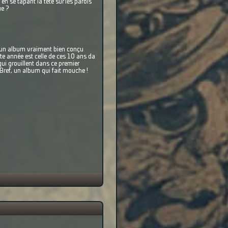
n se tapant la tête sur les parois
ue ?
st un album vraiment bien conçu
te année est celle de ces 10 ans da
ui grouillent dans ce premier
 Bref, un album qui fait mouche !