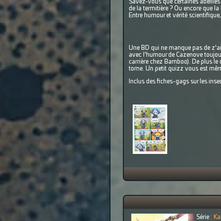
Savez-vous que certaines abeilles p
de la termitière ? Ou encore que la
Entre humour et vérité scientifique
Une BD qui ne manque pas de z'aile
avec l'humour de Cazenove toujours
carrière chez Bamboo). De plus le 
tome. Un petit quizz vous est même
Inclus des fiches-gags sur les inse
Série :
Ka