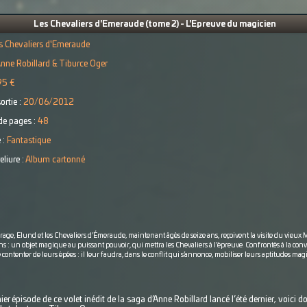
Les Chevaliers d'Emeraude (tome 2) - L'Epreuve du magicien
s Chevaliers d'Emeraude
nne Robillard & Tiburce Oger
95 €
ortie :
20/06/2012
e pages :
48
 :
Fantastique
eliure :
Album cartonné
ge, Elund et les Chevaliers d’Émeraude, maintenant âgés de seize ans, reçoivent la visite du vieux
 : un objet magique au puissant pouvoir, qui mettra les Chevaliers à l’épreuve. Confrontés à la convo
contenter de leurs épées : il leur faudra, dans le conflit qui s’annonce, mobiliser leurs aptitudes mag
 épisode de ce volet inédit de la saga d’Anne Robillard lancé l’été dernier, voici d