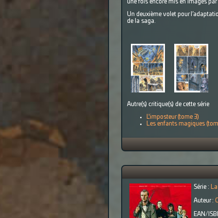
une fois encore mis en images par 
Un deuxième volet pour l’adaptatio
de la saga.
Autre(s) critique(s) de cette série
L'imposteur (tome 3)
Les enfants magiques (tom
Série :
La
Auteur :
O
EAN/ISB