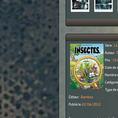
Série :
LE
Auteur :
Prix :
10.
Date de s
Nombre d
Catégorie
Type de r
Éditeur :
Bamboo
Publié le
22/06/2012