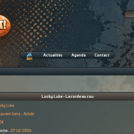
Actualités
Agenda
Contact
Lucky Luke - La corde au cou
cky Luke
aurent Gerra - Achdé
0€
ortie :
27/10/2006