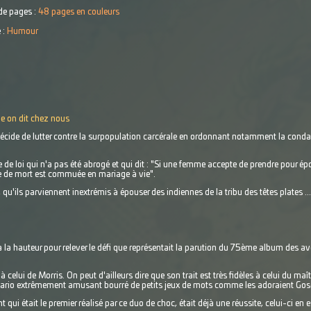
e pages :
48 pages en couleurs
 :
Humour
e on dit chez nous
 décide de lutter contre la surpopulation carcérale en ordonnant notamment la cond
icle de loi qui n'a pas été abrogé et qui dit : "Si une femme accepte de prendre pour 
ine de mort est commuée en mariage à vie".
 qu'ils parviennent inextrémis à épouser des indiennes de la tribu des têtes plates ..
la hauteur pour relever le défi que représentait la parution du 75ème album des av
à celui de Morris. On peut d'ailleurs dire que son trait est très fidèles à celui du maî
cénario extrêmement amusant bourré de petits jeux de mots comme les adoraient Gos
 qui était le premier réalisé par ce duo de choc, était déjà une réussite, celui-ci en e