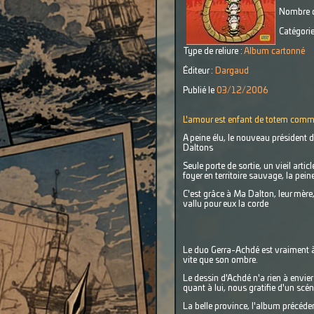
Nombre d
Catégorie
Type de reliure :
Album cartonné
Éditeur :
Dargaud
Publié le
03/12/2006
L'amour est enfant de totem comm
A peine élu, le nouveau président
Daltons
Seule porte de sortie, un vieil art
foyer en territoire sauvage, la pe
C'est grâce à Ma Dalton, leur mère,
vallu pour eux la corde
Le duo Gerra-Achdé est vraiment à 
vite que son ombre.
Le dessin d'Achdé n'a rien à envier 
quant à lui, nous gratifie d'un s
La belle province, l'album précédent