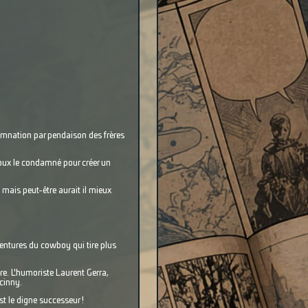
amnation par pendaison des frères
époux le condamné pour créer un
. mais peut-être aurait il mieux
entures du cowboy qui tire plus
tre. L'humoriste Laurent Gerra,
cinny.
st le digne successeur !