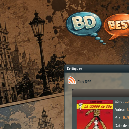
?>
Critiques
Flux RSS
Série :
Lu
Auteur :
L
Prix :
8,7
Date de s