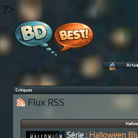
?>
Actua
Critiques
Flux RSS
Hallow
Série :
Halloween Bl