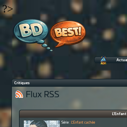
?>
Actua
Critiques
Flux RSS
L'Enfant
Série :
L'Enfant cachée