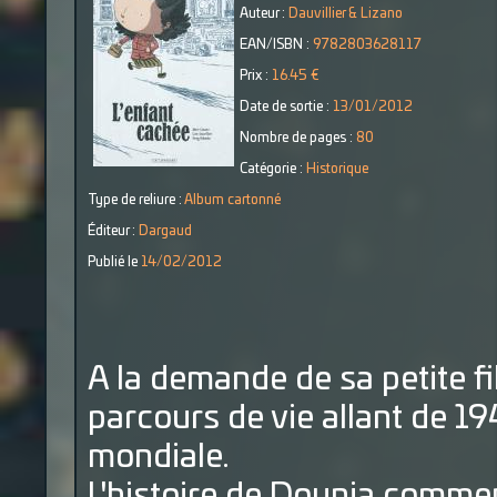
Auteur :
Dauvillier & Lizano
EAN/ISBN :
9782803628117
Prix :
16.45 €
Date de sortie :
13/01/2012
Nombre de pages :
80
Catégorie :
Historique
Type de reliure :
Album cartonné
Éditeur :
Dargaud
Publié le
14/02/2012
A la demande de sa petite fi
parcours de vie allant de 19
mondiale.
L'histoire de Dounia commenc