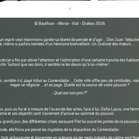
© Bauthian - Morse - Vial - Drakoo 2026
 esprit veut néanmoins garder sa liberté de pensée et d'agir ... Don Juan. Séducte
é, même si parfois teintées d'un héroïsme bienveillant. Un Justicier des mœurs ...
usticier a fini par attirer l'attention et l'admiration d'une certaine tranche des habitan
rité. Surtout que ses dons, il semble ne les devoir qu'à lui-même !
ir, semble-t-il, payé tribut au Comendador ... Cette ville offre peu de certitudes, ma
magie se négocie ... et se paye. Quelle est la source de votre pouvoir ?
- Quel est son prix ?"
ui, puis au fur et à mesure de l'avancée des actes, face à lui, Doña Laura, une femm
me et ses objectifs sont clairement d'arriver au sommet du pouvoir.
 grand jour, des différentes crises secouant Flot lui ouvre les portes de ce pouvoir a
ivée, elle finira par percer les mystères de la disparition du Comendador.
 font se bousculer et dynamiter un scénario où les seuls instants de calme sont fina