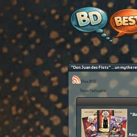
"Don Juan des Flots" ... un mythe re
Flux RSS
Toute l'actualité
" Bo
Ains