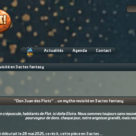
Actualités
Agenda
Contact
visité en 3 actes fantasy
"Don Juan des Flots" ... un mythe revisité en 3 actes fantasy
n crépuscule, habitants de Flot. ici doña Elvira. Nous sommes toujours sans nouv
pourvoyeur de dons. chaque jour, notre angoisse grandit, mais re
i débutait le 28 mai 2025, ce récit, cette pièce en 3 actes ...