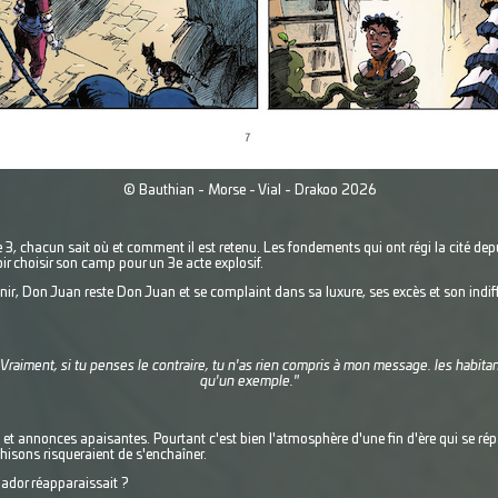
© Bauthian - Morse - Vial - Drakoo 2026
, chacun sait où et comment il est retenu. Les fondements qui ont régi la cité depui
oir choisir son camp pour un 3e acte explosif.
r, Don Juan reste Don Juan et se complaint dans sa luxure, ses excès et son indi
 Vraiment, si tu penses le contraire, tu n'as rien compris à mon message. les habitant
qu'un exemple."
s et annonces apaisantes. Pourtant c'est bien l'atmosphère d'une fin d'ère qui se ré
ahisons risqueraient de s'enchaîner.
dador réapparaissait ?