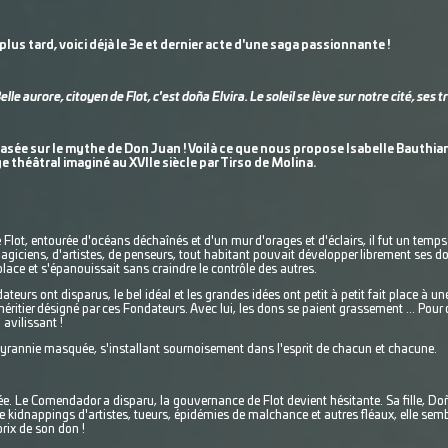
 plus tard, voici déjà le 3e et dernier acte d'une saga passionnante !
elle aurore, citoyen de Flot, c'est doña Elvira. Le soleil se lève sur notre cité, ses t
basée sur le mythe de Don Juan ! Voilà ce que nous propose Isabelle Bauthi
 théâtral imaginé au XVIIe siècle par Tirso de Molina.
 de Flot, entourée d'océans déchaînés et d'un mur d'orages et d'éclairs, il fut un t
agiciens, d'artistes, de penseurs, tout habitant pouvait développer librement ses do
lace et s'épanouissait sans craindre le contrôle des autres.
teurs ont disparus, le bel idéal et les grandes idées ont petit à petit fait place à un
héritier désigné par ces Fondateurs. Avec lui, les dons se paient grassement ... Pour 
 avilissant !
e tyrannie masquée, s'installant sournoisement dans l'esprit de chacun et chacune.
e. Le Comendador a disparu, la gouvernance de Flot devient hésitante. Sa fille, Doñ
tre kidnappings d'artistes, tueurs, épidémies de malchance et autres fléaux, elle semb
rix de son don !