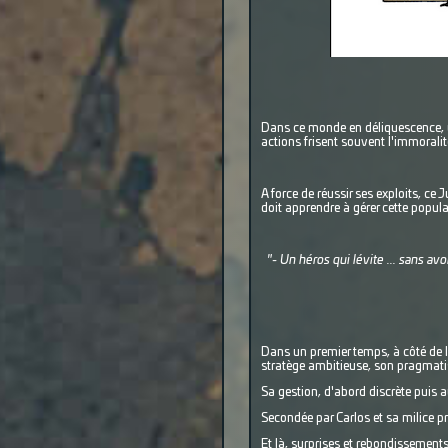
Dans ce monde en déliquescence, un
actions frisent souvent l'immoralit
A force de réussir ses exploits, ce J
doit apprendre à gérer cette popula
"- Un héros qui lévite ... sans avo
Dans un premier temps, à côté de l
stratège ambitieuse, son pragmatis
Sa gestion, d'abord discrète puis au
Secondée par Carlos et sa milice pr
Et là, surprises et rebondissements