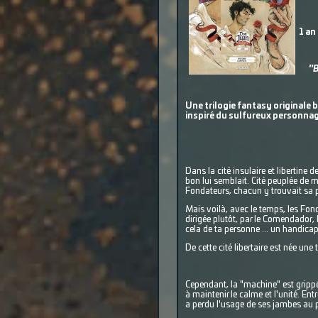
1 an
"B
Une trilogie fantasy originale 
inspiré du sulfureux personnage
Dans la cité insulaire et libertine
bon lui semblait. Cité peuplée de m
Fondateurs, chacun y trouvait sa p
Mais voilà, avec le temps, les Fonda
dirigée plutôt, par le Comendador, 
cela de ta personne ... un handicap
De cette cité libertaire est née un
Cependant, la "machine" est grippé
à maintenir le calme et l'unité. En
a perdu l'usage de ses jambes au p