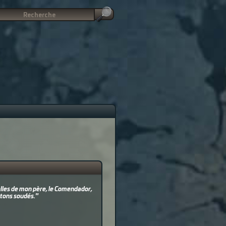
elles de mon père, le Comendador,
stons soudés."