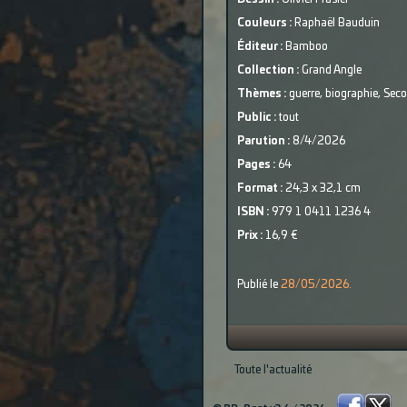
Couleurs :
Raphaël Bauduin
Éditeur :
Bamboo
Collection :
Grand Angle
Thèmes :
guerre, biographie, Sec
Public :
tout
Parution :
8/4/2026
Pages :
64
Format :
24,3 x 32,1 cm
ISBN :
979 1 0411 1236 4
Prix :
16,9 €
Publié le
28/05/2026.
Toute l'actualité