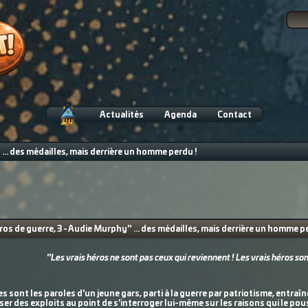
Actualités
Agenda
Contact
... des médailles, mais derrière un homme perdu !
os de guerre, 3 - Audie Murphy" ... des médailles, mais derrière un homme pe
"Les vrais héros ne sont pas ceux qui reviennent ! Les vrais héros son
es sont les paroles d'un jeune gars, parti à la guerre par patriotisme, entraî
iser des exploits au point de s'interroger lui-même sur les raisons qui le pous