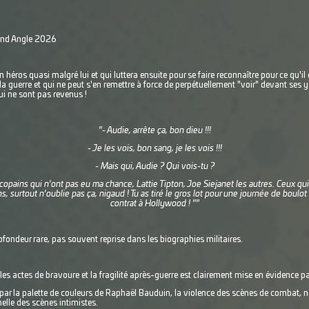
rand Angle 2026
un héros quasi malgré lui et qui luttera ensuite pour se faire reconnaître pour ce qu'il
 guerre et qui ne peut s'en remettre à force de perpétuellement "voir" devant ses y
i ne sont pas revenus !
"- Audie, arrête ça, bon dieu !!!
- Je les vois, bon sang, je les vois !!!
- Mais qui, Audie ? Qui vois-tu ?
copains qui n'ont pas eu ma chance, Lattie Tipton, Joe Siejanet les autres. Ceux qui
, surtout n'oublie pas ça, nigaud ! Tu as tiré le gros lot pour une journée de boulo
contrat à Hollywood ! ""
ofondeur rare, pas souvent reprise dans les biographies militaires.
es actes de bravoure et la fragilité après-guerre est clairement mise en évidence par 
é par la palette de couleurs de Raphaël Bauduin, la violence des scènes de combat
elle des scènes intimistes.