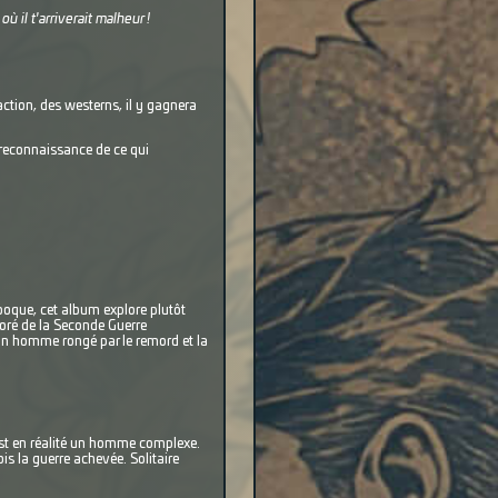
 il t'arriverait malheur !
'action, des westerns, il y gagnera
a reconnaissance de ce qui
époque, cet album explore plutôt
coré de la Seconde Guerre
un homme rongé par le remord et la
 est en réalité un homme complexe.
is la guerre achevée. Solitaire