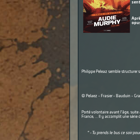
sent
Aprè
opus
Philippe Peleaz semble structurer s
© Pelaez - Frasier - Bauduin - G
Porté volontaire avant l'âge, suite
France, ... Il y accomplit une série
" - Tu prends le bus ce soir p