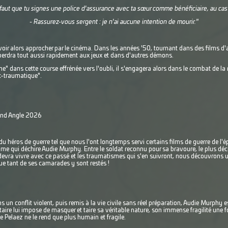
faut que tu signes une police d'assurance avec ta sœur comme bénéficiaire, au cas où
- Rassurez-vous sergent : je n'ai aucune intention de mourir."
 le voir alors approcher par le cinéma. Dans les années '50, tournant dans des films d
reperdra tout aussi rapidement aux jeux et dans d'autres démons.
e" dans cette course effrénée vers l'oubli, il s'engagera alors dans le combat de l
st-traumatique".
rand Angle 2026
n du héros de guerre tel que nous l'ont longtemps servi certains films de guerre de l'
time qui déchire Audie Murphy. Entre le soldat reconnu pour sa bravoure, le plus dé
devra vivre avec ce passé et les traumatismes qui s'en suivront, nous découvrons 
 que tant de ses camarades y sont restés !
s un conflit violent, puis remis à la vie civile sans réel préparation, Audie Murphy
taire lui impose de masquer et taire sa véritable nature, son immense fragilité une fo
e Pelaez ne le rend que plus humain et fragile.