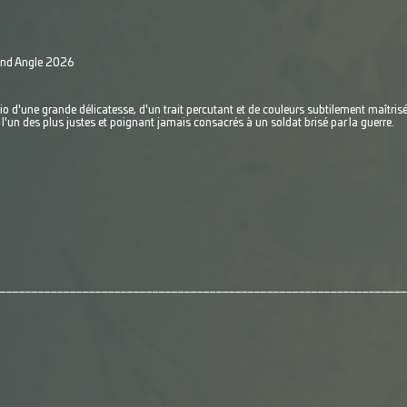
rand Angle 2026
ario d'une grande délicatesse, d'un trait percutant et de couleurs subtilement maîtri
 l'un des plus justes et poignant jamais consacrés à un soldat brisé par la guerre.
________________________________________________________________