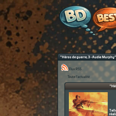
"Héros de guerre, 3 - Audie Murphy" 
Flux RSS
Toute l'actualité
"Hér
Tell
réal