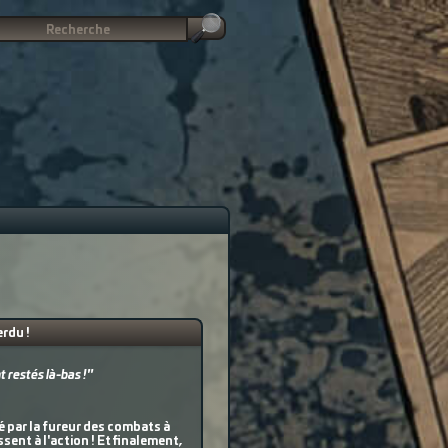
rdu !
t restés là-bas !"
né par la fureur des combats à
sent à l'action ! Et finalement,