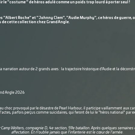
ir le "costume " de héros adulé comme un poids trop lourd à porter seul !
s "Albert Roche" et "Johnny Clem", "Audie Murphy", ce héros de guerre, oub
 de cette collection chez Grand Angle.
a narration autour de 2 grands axes : la trajectoire historique d'Audie et la décons
rand Angle 2026
 au choc provoqué par le désastre de Pearl Harbour, il participe vaillamment aux cam
 d'actes, parfois perçus comme suicidaires, qui feront de lui le "héros national" par e
our Camp Wolters, compagnie D, 4e section, 59e bataillon. Après quelques semaines 
affectation. Et n'oublie jamais que l'infanterie est le cœur de l'armée.