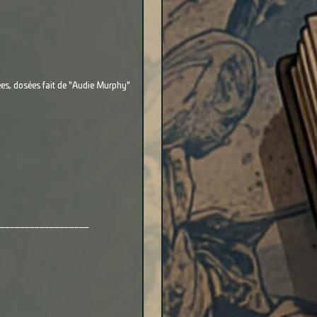
sées, dosées fait de "Audie Murphy"
__________________