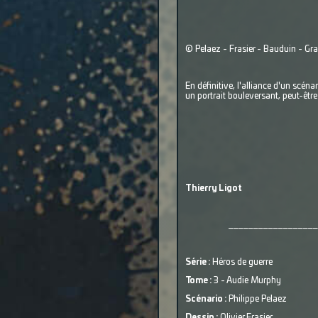
© Pelaez - Frasier - Bauduin - G
En définitive, l'alliance d'un scén
un portrait bouleversant, peut-être
Thierry Ligot
__________________
Série :
Héros de guerre
Tome :
3 - Audie Murphy
Scénario :
Philippe Pelaez
Dessin :
Olivier Frasier