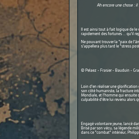
Ah encore une chose : il 
Il est ainsi tout à fait logique de
rapidement des fortunes ... qu'il 
Ne pouvant trouver la "paix de l'âm
s'appellera plus tard le "stress po
© Pelaez - Frasier - Bauduin - G
Loin d'en réaliser une glorificatio
son côté humaniste, la fracture in
Mondiale, et l'homme qui ensuite 
culpabilité d'être lui revenu alors
Engagé volontaire jeune, lancé dan
Brisé par son vécu, sa légende mili
dans ce "combat" intérieur, Philipp