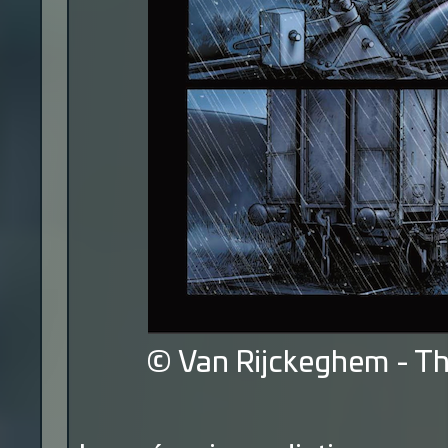
© Van Rijckeghem - T