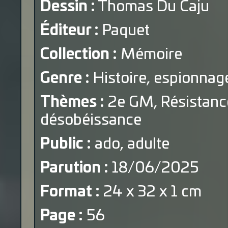
Dessin :
Thomas Du Caju
Éditeur :
Paquet
Collection :
Mémoire
Genre :
Histoire, espionnag
Thèmes :
2e GM, Résistance
désobéissance
Public :
ado, adulte
Parution :
18/06/2025
Format :
24 x 32 x 1 cm
Page :
56