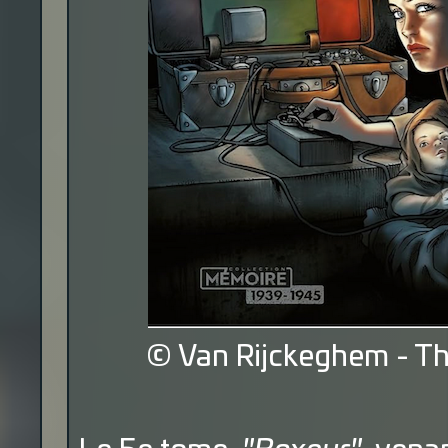
© Van Rijckeghem - T