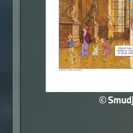
©
Smud