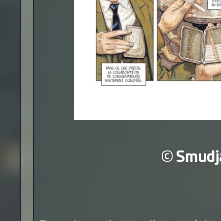
©
Smudj