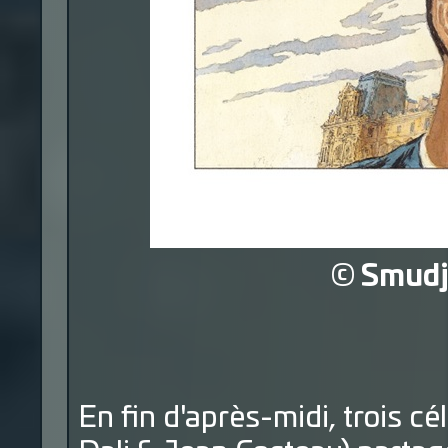
©
Smudj
En fin d'
après-midi
, trois c