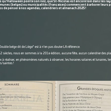
s qu'Halloween pointe son nez, que St-Nicolas est encore loin dans les ra
unes (belges) ou municipalités (françaises) commencent à arborer leurs pre
s de penser à nos agendas, calendriers et almanach 2025 !
ouble belge dit de Liège" est à n'en pas douter LA référence.
e 2 siècles, nous en sommes à la 201e édition, aucune fête, aucun calendrier des p
à réaliser, en phénomènes naturels à observer, les horaires solaires et lunaires, les 
s/saintes !