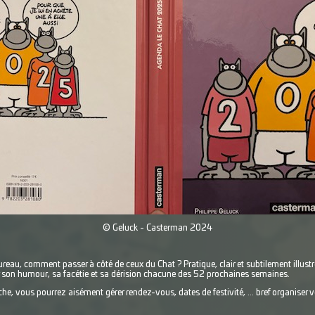
© Geluck - Casterman 2024
eau, comment passer à côté de ceux du Chat ? Pratique, clair et subtilement illustr
par son humour, sa facétie et sa dérision chacune des 52 prochaines semaines.
he, vous pourrez aisément gérer rendez-vous, dates de festivité, ... bref organiser