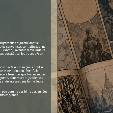
 mystérieuse dynastie dont le
 les convoitises sont attisées : ne
Duranton, l’aventurier milliardaire
ent aussitôt sur les traces d’Alan
enson à Mac Orlan (sans oublier
elle invitation au rêve : Asie
décors féeriques que traversent les
guerre, princesses mystérieuses.
grande vitesse dans la meilleure
 un peu comme ces films des années
tits et grands.