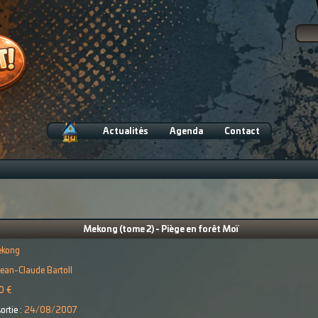
Actualités
Agenda
Contact
Mekong (tome 2) - Piège en forêt Moï
kong
ean-Claude Bartoll
0 €
ortie :
24/08/2007