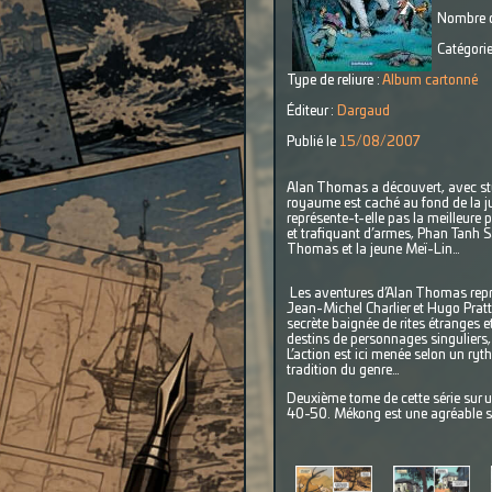
Nombre d
Catégorie
Type de reliure :
Album cartonné
Éditeur :
Dargaud
Publié le
15/08/2007
Alan Thomas a découvert, avec stupe
royaume est caché au fond de la jun
représente-t-elle pas la meilleure p
et trafiquant d’armes, Phan Tanh San
Thomas et la jeune Meï-Lin…
Les aventures d’Alan Thomas repré
Jean-Michel Charlier et Hugo Pratt !
secrète baignée de rites étranges e
destins de personnages singuliers,
L’action est ici menée selon un ryt
tradition du genre…
Deuxième tome de cette série sur 
40-50. Mékong est une agréable surp