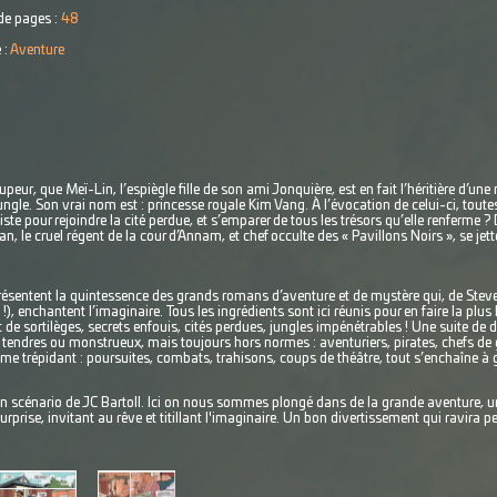
e pages :
48
 :
Aventure
ur, que Meï-Lin, l’espiègle fille de son ami Jonquière, est en fait l’héritière d’une
gle. Son vrai nom est : princesse royale Kim Vang. À l’évocation de celui-ci, toutes
iste pour rejoindre la cité perdue, et s’emparer de tous les trésors qu’elle renferme ? 
, le cruel régent de la cour d’Annam, et chef occulte des « Pavillons Noirs », se jett
sentent la quintessence des grands romans d’aventure et de mystère qui, de Stev
), enchantent l’imaginaire. Tous les ingrédients sont ici réunis pour en faire la plus b
t de sortilèges, secrets enfouis, cités perdues, jungles impénétrables ! Une suite de 
 tendres ou monstrueux, mais toujours hors normes : aventuriers, pirates, chefs de 
hme trépidant : poursuites, combats, trahisons, coups de théâtre, tout s’enchaîne à 
un scénario de JC Bartoll. Ici on nous sommes plongé dans de la grande aventure,
rise, invitant au rêve et titillant l'imaginaire. Un bon divertissement qui ravira pe