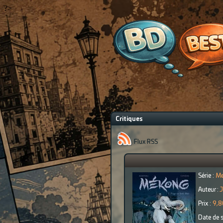
?>
Critiques
Flux RSS
Série :
Me
Auteur :
J
Prix :
9,8
Date de s