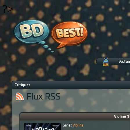
?>
Actua
Critiques
Flux RSS
Violine (
Série :
Violine