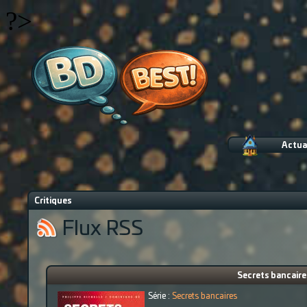
?>
Actua
Critiques
Flux RSS
Secrets bancaires
Série :
Secrets bancaires