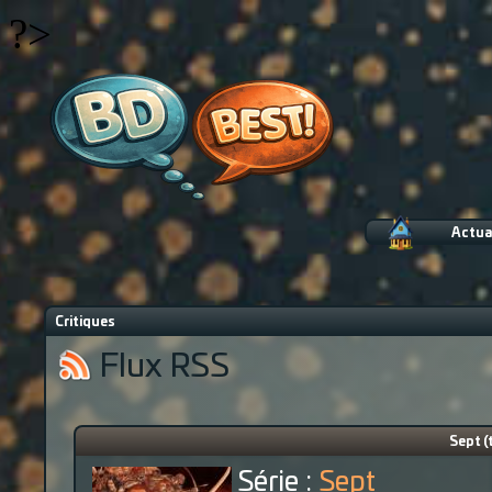
?>
Actua
Critiques
Flux RSS
Sept (
Série :
Sept