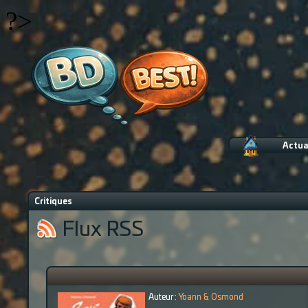
?>
Actua
Critiques
Flux RSS
Auteur :
Yoann & Osmond