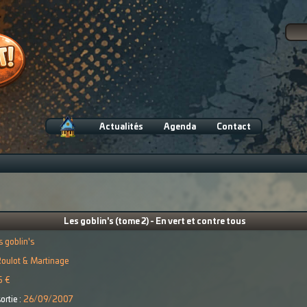
Actualités
Agenda
Contact
Les goblin's (tome 2) - En vert et contre tous
s goblin's
oulot & Martinage
5 €
ortie :
26/09/2007