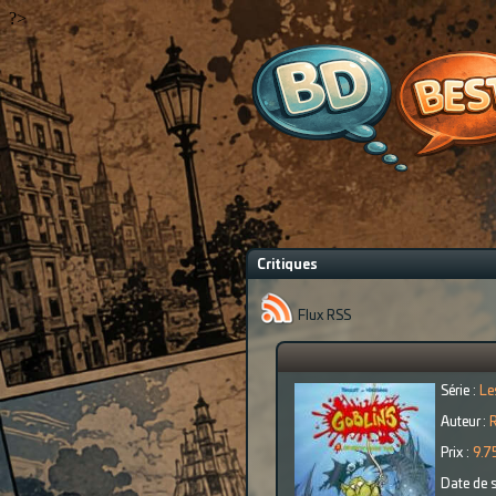
?>
Critiques
Flux RSS
Série :
Le
Auteur :
R
Prix :
9.7
Date de s