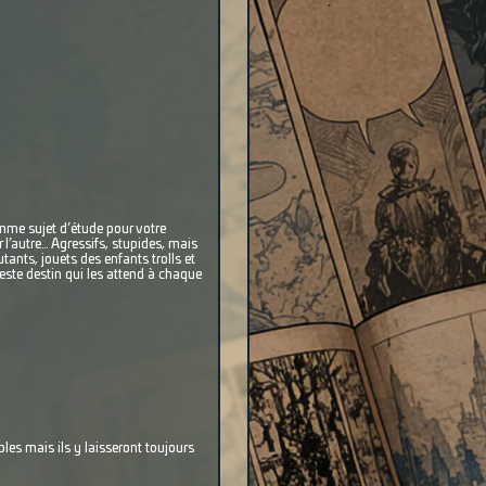
comme sujet d’étude pour votre
r l’autre… Agressifs, stupides, mais
tants, jouets des enfants trolls et
este destin qui les attend à chaque
bles mais ils y laisseront toujours