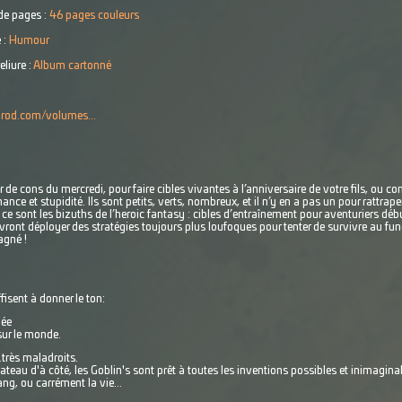
e pages :
46 pages couleurs
 :
Humour
eliure :
Album cartonné
prod.com/volumes...
er de cons du mercredi, pour faire cibles vivantes à l’anniversaire de votre fils, ou 
ance et stupidité. Ils sont petits, verts, nombreux, et il n’y en a pas un pour rattrape
 ce sont les bizuths de l’heroic fantasy : cibles d’entraînement pour aventuriers débu
vront déployer des stratégies toujours plus loufoques pour tenter de survivre au fun
agné !
fisent à donner le ton:
née
sur le monde.
..très maladroits.
ateau d'à côté, les Goblin's sont prêt à toutes les inventions possibles et inimagina
g, ou carrément la vie...