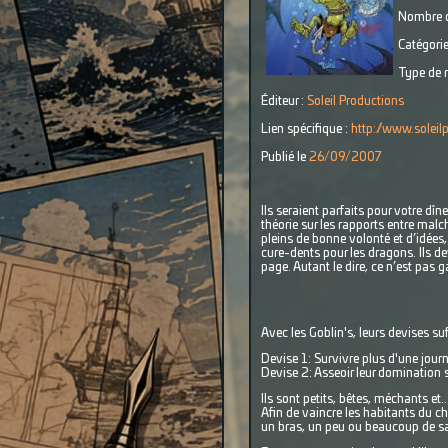
Nombre d
Catégorie
Type de r
Éditeur :
Soleil Productions
Lien spécifique :
http://www.soleil
Publié le
26/09/2007
Ils seraient parfaits pour votre dîn
théorie sur les rapports entre malch
pleins de bonne volonté et d’idées,
cure-dents pour les dragons. Ils de
page. Autant le dire, ce n’est pas g
Avec les Goblin's, leurs devises suf
Devise 1: Survivre plus d'une jour
Devise 2: Asseoir leur domination 
Ils sont petits, bêtes, méchants et.
Afin de vaincre les habitants du ch
un bras, un peu ou beaucoup de san