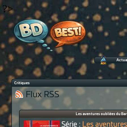
?>
Actua
Critiques
Flux RSS
Les aventures oubliées du Ba
Série :
Les aventure