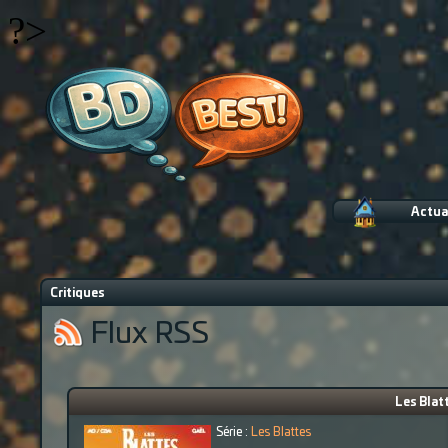
?>
Actua
Critiques
Flux RSS
Les Blat
Série :
Les Blattes