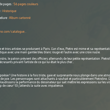
e pages :
56 pages couleurs
 :
Historique
eliure :
Album cartonné
o.com/catalogue...
 trios artistes se produisent à Paris. L’un d’eux, Pietro est mime et sa représentati
ique avec une main gantée bleu blanc rouge et l’autre avec une croix nazie.
bistro, le patron prévient des officiers allemands de leur petite représentation. Piet
crasants privant l’artiste de ce qui lui était le plus cher…
poésie !
Une histoire à la fois triste, gaie et surprenante nous plonge dans une atmo
e joie. Les personnages sont attachants à souhait et particulièrement Pietrolino. L’
plaudissons la performance du dessinateur qui sait mettre les expressions sur les vi
p de cœur ! Et j’attends la suite avec impatience.