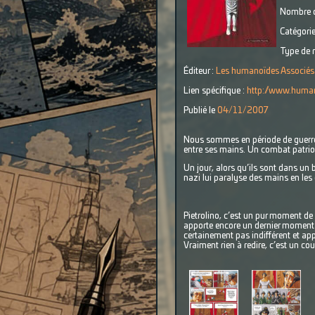
Nombre d
Catégorie
Type de r
Éditeur :
Les humanoïdes Associés
Lien spécifique :
http://www.human
Publié le
04/11/2007
Nous sommes en période de guerre et
entre ses mains. Un combat patriot
Un jour, alors qu’ils sont dans un 
nazi lui paralyse des mains en les é
Pietrolino, c’est un pur moment de 
apporte encore un dernier moment d
certainement pas indifférent et ap
Vraiment rien à redire, c’est un cou