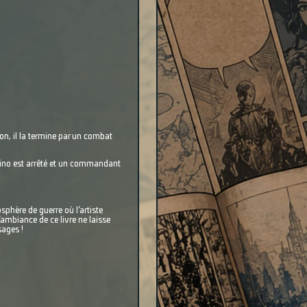
on, il la termine par un combat
rolino est arrêté et un commandant
sphère de guerre où l’artiste
ambiance de ce livre ne laisse
sages !