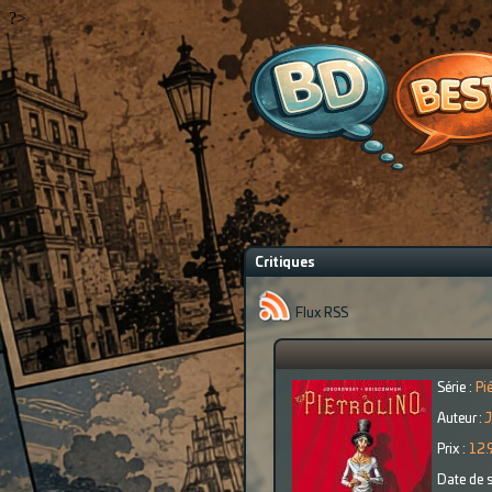
?>
Critiques
Flux RSS
Série :
Pi
Auteur :
J
Prix :
12.
Date de s