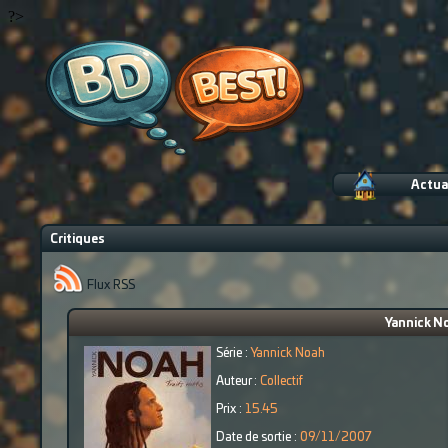
?>
Actua
Critiques
Flux RSS
Yannick No
Série :
Yannick Noah
Auteur :
Collectif
Prix :
15.45
Date de sortie :
09/11/2007