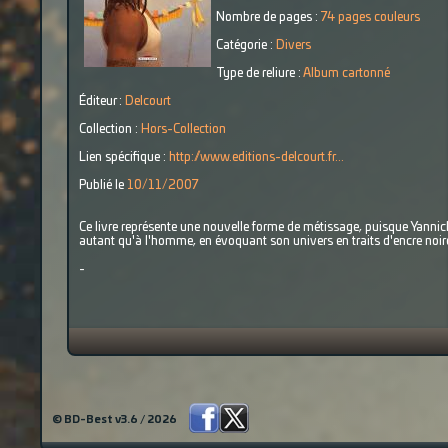
Nombre de pages :
74 pages couleurs
Catégorie :
Divers
Type de reliure :
Album cartonné
Éditeur :
Delcourt
Collection :
Hors-Collection
Lien spécifique :
http://www.editions-delcourt.fr...
Publié le
10/11/2007
Ce livre représente une nouvelle forme de métissage, puisque Yannick
autant qu'à l'homme, en évoquant son univers en traits d'encre noir
-
© BD-Best v3.6 / 2026