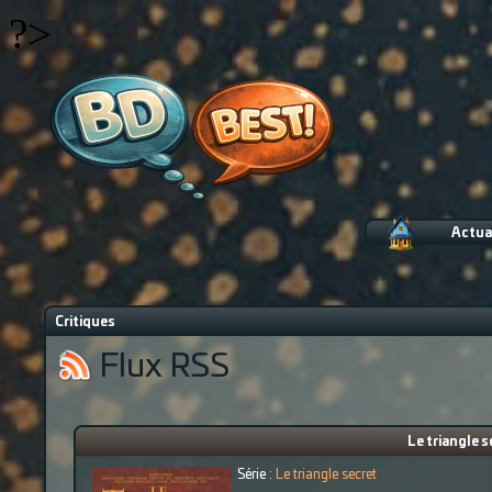
?>
Actua
Critiques
Flux RSS
Le triangle s
Série :
Le triangle secret