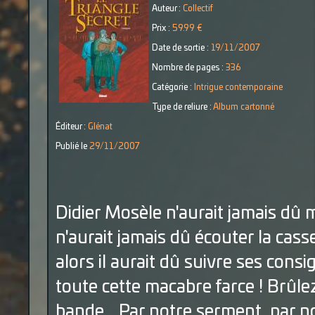
Auteur :
Collectif
Prix :
59.99 €
Date de sortie :
19/11/2007
Nombre de pages :
336
Catégorie :
Intrigue contemporaine
Type de reliure :
Album cartonné
Éditeur :
Glénat
Publié le
29/11/2007
Didier Mosèle n'aurait jamais dû m
n'aurait jamais dû écouter la cas
alors il aurait dû suivre ses consi
toute cette macabre farce ! Brûle
bande... Par notre serment, par no