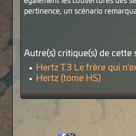
également les couvertures des se
pertinence, un scénario remarqua
Autre(s) critique(s) de cette 
Hertz T.3 Le frère qui n'e
Hertz (tome HS)