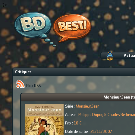
?>
Actua
Critiques
Flux RSS
Monsieur Jean (to
Série :
Monsieur Jean
Auteur :
Philippe Dupuy & Charles Berberia
Prix :
18 €
Date de sortie :
21/11/2007