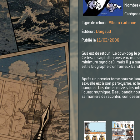
Nombre d
Catégorie
Type de reliure :
Album cartonné
Éditeur :
Dargaud
Publié le
11/03/2008
Gus est de retour ! Le cow-boy le p
Certes, il s’agit d’un western, ma
minimum syndical), mais il y a sur
est le biographe d’un fameux bandit
Après un premier tome pour se lanc
sexuelle est à son paroxysme, et l
banques. Les dimes novels, les inf
l'ouest mythique. Beau bandit nous
sa manière de raconter, son dessi