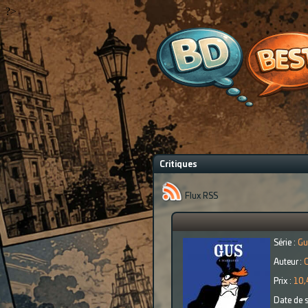
?>
Critiques
Flux RSS
Série :
Gu
Auteur :
C
Prix :
10,
Date de s