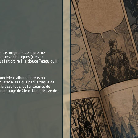
t et original que le premier.
taques de banques (c’est le
 fait croire à la douce Peggy qu’il
précédent album, la tension
mystérieuses que par l'attaque de
ui brasse tous les fantasmes de
personnage de Clem. Blain réinvente