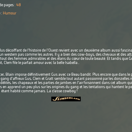
e pages :
48
 :
Humour
lus décoiffant de l’histoire de l’Ouest revient avec un deuxième album aussi fascinan
is un western pas comme les autres. Il y a bien des cow-boys, des chevaux et des at
tout des femmes admirables et des élans du cœur de toute beauté. Et tandis que Gus
, Clem file le parfait amour avec la belle Isabella…
er, Blain impose définitivement Gus avec ce Beau bandit. Plus encore que dans le 
e gang d'affreux Gus, Clem et Gratt semble tout autant passionné par les donzelles 
idélités, les chapeaux et les parties de jambes en l'air foisonnent dans cet album q
 en apprend un peu plus sur les origines du gang et les tentations qui hantent le 
n étant habité comme jamais. La classe cowboy !