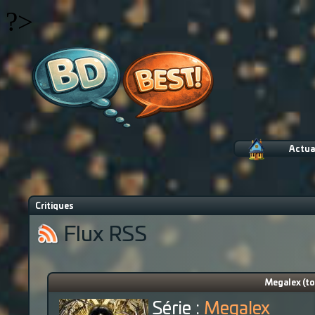
?>
Actua
Critiques
Flux RSS
Megalex (to
Série :
Megalex