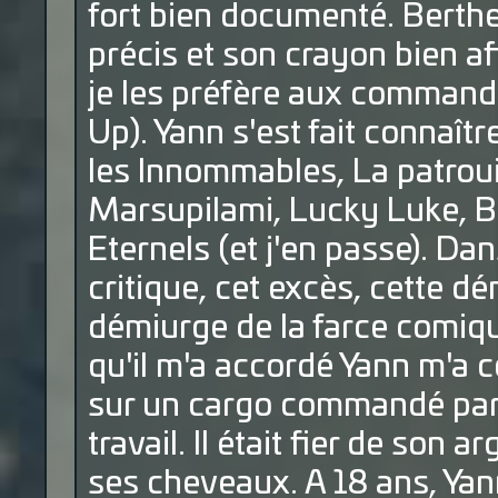
fort bien documenté. Berthe
précis et son crayon bien a
je les préfère aux command
Up). Yann s'est fait connaî
les Innommables, La patrouil
Marsupilami, Lucky Luke, B
Eternels (et j'en passe). Da
critique, cet excès, cette d
démiurge de la farce comiqu
qu'il m'a accordé Yann m'a c
sur un cargo commandé par s
travail. Il était fier de son a
ses cheveaux. A 18 ans, Yann