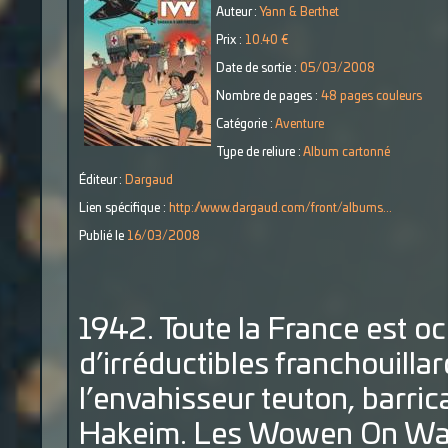
Auteur :
Yann & Berthet
Prix :
10.40 €
Date de sortie :
05/03/2008
Nombre de pages :
48 pages couleurs
Catégorie :
Aventure
Type de reliure :
Album cartonné
Éditeur :
Dargaud
Lien spécifique :
http://www.dargaud.com/front/albums...
Publié le
16/03/2008
1942. Toute la France est o
d’irréductibles franchouilla
l’envahisseur teuton, barrica
Hakeim. Les Wowen On War 