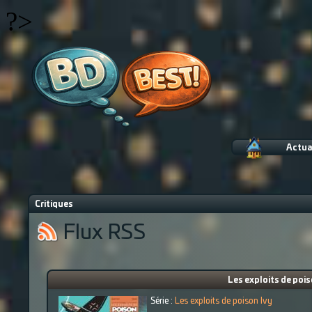
?>
Actua
Critiques
Flux RSS
Les exploits de pois
Série :
Les exploits de poison Ivy