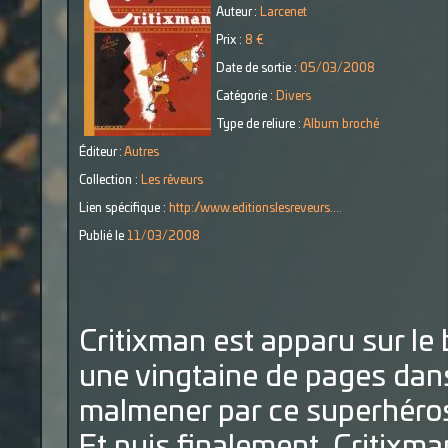
Auteur :
Larcenet
Prix :
8 €
Date de sortie :
05/03/2008
Catégorie :
Divers
Type de reliure :
Album broché
Éditeur :
Autres
Collection :
Les rêveurs
Lien spécifique :
http://www.editionslesreveurs....
Publié le
11/03/2008
Critixman est apparu sur le
une vingtaine de pages dans 
malmener par ce superhéros 
Et puis finalement, Critixm