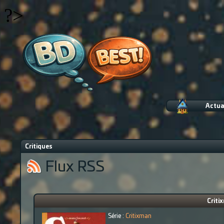
?>
Actua
Critiques
Flux RSS
Criti
Série :
Critixman