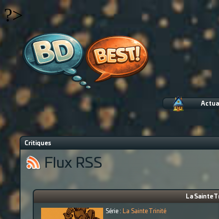
?>
Actua
Critiques
Flux RSS
La Sainte Tr
Série :
La Sainte Trinité