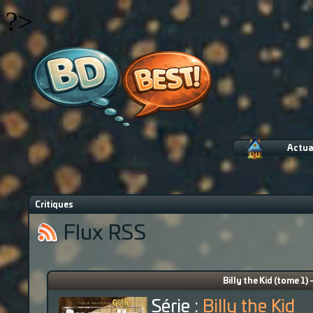
?>
Actua
Critiques
Flux RSS
Billy the Kid (tome 1) 
Série :
Billy the Kid