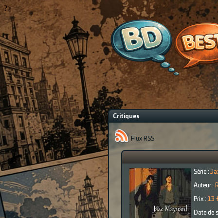
?>
Critiques
Flux RSS
Série :
Ja
Auteur :
R
Prix :
13 
Date de s