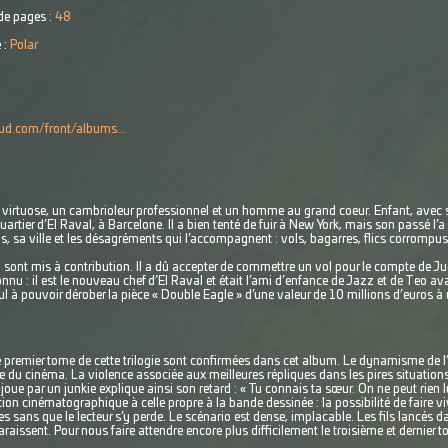
e pages :
48
 :
Polar
ud.com/front/albums...
virtuose, un cambrioleur professionnel et un homme au grand coeur. Enfant, avec 
quartier d’El Raval, à Barcelone. Il a bien tenté de fuir à New York, mais son passé l’a r
, sa ville et les désagréments qui l’accompagnent : vols, bagarres, flics corrompus
 sont mis à contribution. Il a dû accepter de commettre un vol pour le compte de Jud
nu : il est le nouveau chef d’El Raval et était l’ami d’enfance de Jazz et de Teo avan
eul à pouvoir dérober la pièce « Double Eagle » d’une valeur de 10 millions d’euros à 
e premier tome de cette trilogie sont confirmées dans cet album. Le dynamisme de l
e du cinéma. La violence associée aux meilleures répliques dans les pires situation
oue par un junkie explique ainsi son retard : « Tu connais ta sœur. On ne peut rien lu
ration cinématographique à celle propre à la bande dessinée : la possibilité de faire
sans que le lecteur s’y perde. Le scénario est dense, implacable. Les fils lancés d
raissent. Pour nous faire attendre encore plus difficilement le troisième et dernier t