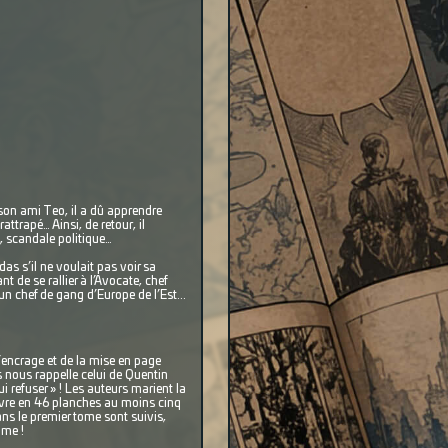
son ami Teo, il a dû apprendre
attrapé… Ainsi, de retour, il
, scandale politique…
as s’il ne voulait pas voir sa
t de se rallier à l’Avocate, chef
un chef de gang d’Europe de l’Est...
’encrage et de la mise en page
s nous rappelle celui de Quentin
i refuser » ! Les auteurs marient la
 vivre en 46 planches au moins cinq
ans le premier tome sont suivis,
ome !