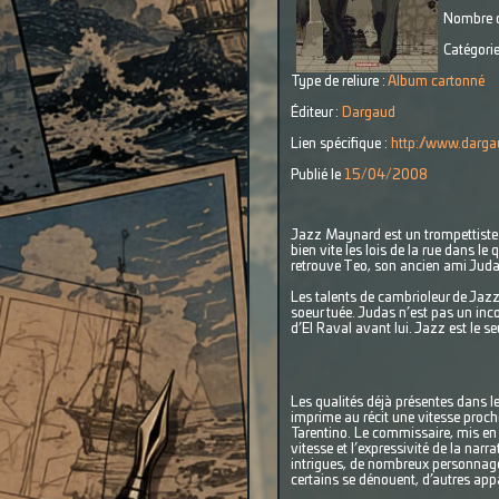
Nombre d
Catégorie
Type de reliure :
Album cartonné
Éditeur :
Dargaud
Lien spécifique :
http://www.darga
Publié le
15/04/2008
Jazz Maynard est un trompettiste 
bien vite les lois de la rue dans le 
retrouve Teo, son ancien ami Judas
Les talents de cambrioleur de Jazz
soeur tuée. Judas n’est pas un incon
d’El Raval avant lui. Jazz est le s
Les qualités déjà présentes dans l
imprime au récit une vitesse proch
Tarentino. Le commissaire, mis en j
vitesse et l’expressivité de la nar
intrigues, de nombreux personnages 
certains se dénouent, d’autres appa