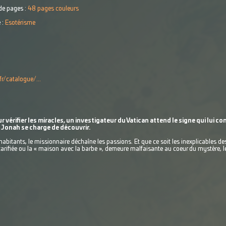
e pages :
48 pages couleurs
 :
Esotérisme
fr/catalogue/...
vérifier les miracles, un investigateur du Vatican attend le signe qui lui co
e Jonah se charge de découvrir.
bitants, le missionnaire déchaîne les passions. Et que ce soit les inexplicables dess
rifiée ou la « maison avec la barbe », demeure malfaisante au coeur du mystère, les