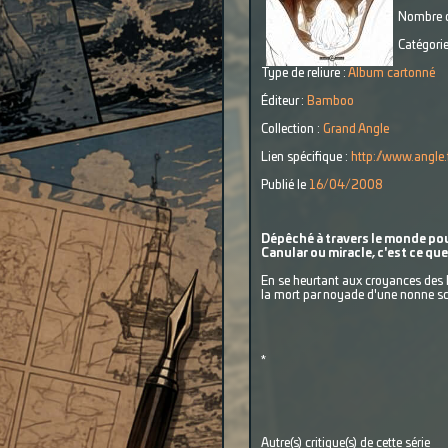
Nombre d
Catégorie
Type de reliure :
Album cartonné
Éditeur :
Bamboo
Collection :
Grand Angle
Lien spécifique :
http://www.angle.
Publié le
16/04/2008
Dépêché à travers le monde pour 
Canular ou miracle, c'est ce qu
En se heurtant aux croyances des ha
la mort par noyade d'une nonne sca
*
Autre(s) critique(s) de cette série