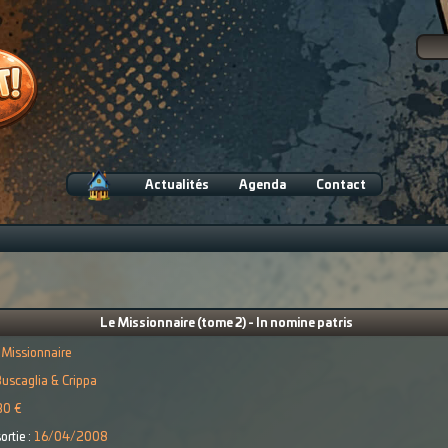
Actualités
Agenda
Contact
Le Missionnaire (tome 2) - In nomine patris
 Missionnaire
uscaglia & Crippa
30 €
ortie :
16/04/2008