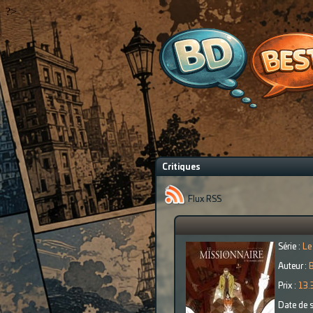
?>
Critiques
Flux RSS
Série :
Le
Auteur :
B
Prix :
13.
Date de s