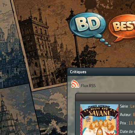
?>
Critiques
Flux RSS
Série :
Le
Auteur :
Prix :
11.
Date de s