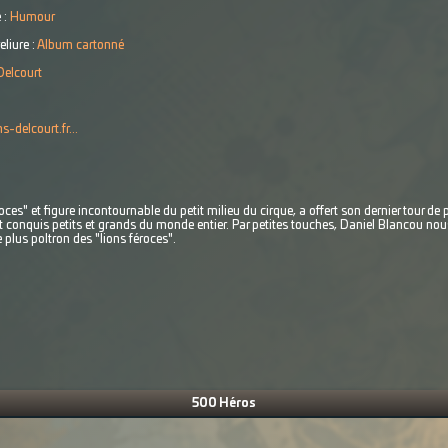
 :
Humour
eliure :
Album cartonné
Delcourt
s-delcourt.fr...
roces" et figure incontournable du petit milieu du cirque, a offert son dernier tour de
conquis petits et grands du monde entier. Par petites touches, Daniel Blancou nou
e plus poltron des "lions féroces".
500 Héros