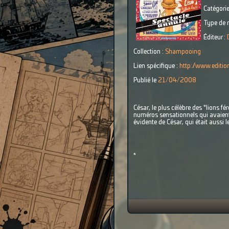
Catégorie
Type de r
Éditeur :
Collection :
Shampooing
Lien spécifique :
http://www.edition
Publié le
21/04/2008
César, le plus célèbre des "lions fé
numéros sensationnels qui avaient 
évidente de César, qui était aussi l
*