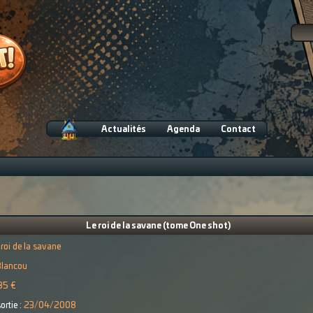
Actualités
Agenda
Contact
Le roi de la savane (tome One shot)
 roi de la savane
Blancou
85 €
ortie :
23/04/2008