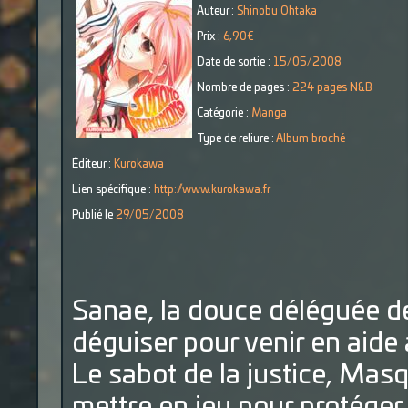
Auteur :
Shinobu Ohtaka
Prix :
6,90€
Date de sortie :
15/05/2008
Nombre de pages :
224 pages N&B
Catégorie :
Manga
Type de reliure :
Album broché
Éditeur :
Kurokawa
Lien spécifique :
http://www.kurokawa.fr
Publié le
29/05/2008
Sanae, la douce déléguée de
déguiser pour venir en aide 
Le sabot de la justice, Masq
mettre en jeu pour protéger 