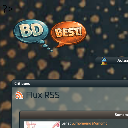
?>
Actua
Critiques
Flux RSS
Sumomo
Série :
Sumomomo Momomo