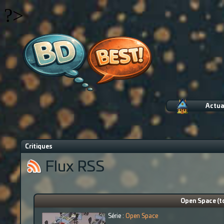
?>
Actua
Critiques
Flux RSS
Open Space (t
Série :
Open Space