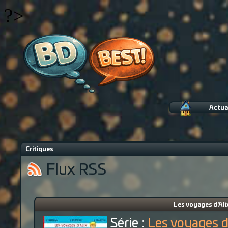
?>
Actua
Critiques
Flux RSS
Les voyages d'Ali
Série :
Les voyages d'