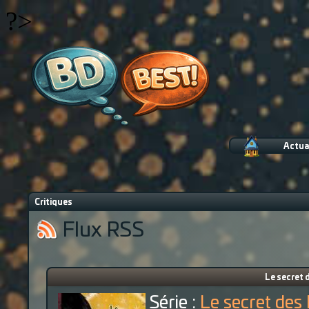
?>
Actua
Critiques
Flux RSS
Le secret 
Série :
Le secret des 